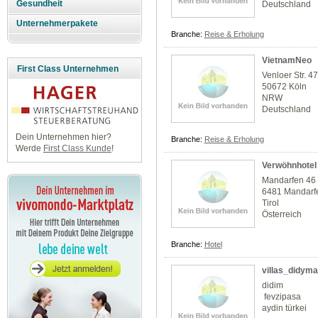
Gesundheit
Deutschland
Unternehmerpakete
Branche:
Reise & Erholung
VietnamNeo
First Class Unternehmen
Venloer Str. 47
50672 Köln
NRW
Deutschland
Dein Unternehmen hier?
Branche:
Reise & Erholung
Werde
First Class Kunde
!
Verwöhnhotel 
Mandarfen 46
6481 Mandarfen
Tirol
Österreich
Branche:
Hotel
villas_didyma
didim
fevzipasa
aydin türkei