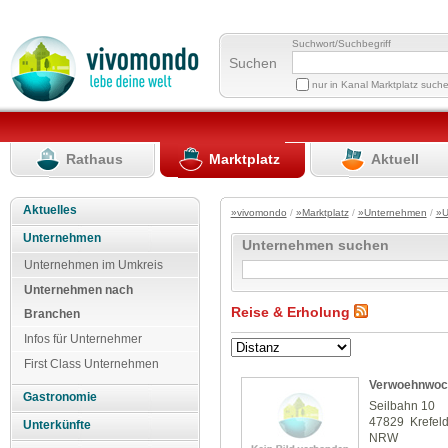
Suchwort/Suchbegriff
Suchen
nur in Kanal Marktplatz such
Rathaus
Marktplatz
Aktuell
Aktuelles
»vivomondo
/
»Marktplatz
/
»Unternehmen
/
»U
Unternehmen
Unternehmen suchen
Unternehmen im Umkreis
Unternehmen nach
Reise & Erholung
Branchen
Infos für Unternehmer
First Class Unternehmen
Verwoehnwoc
Gastronomie
Seilbahn 10
47829 Krefel
Unterkünfte
NRW