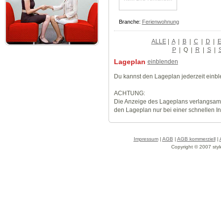
Branche:
Ferienwohnung
ALLE
|
A
|
B
|
C
|
D
|
P
|
Q
|
R
|
S
|
Lageplan
einblenden
Du kannst den Lageplan jederzeit einb
ACHTUNG:
Die Anzeige des Lageplans verlangsamt
den Lageplan nur bei einer schnellen I
Impressum
|
AGB
|
AGB kommerziell
|
Copyright © 2007 styl