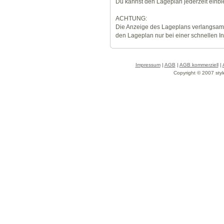
Du kannst den Lageplan jederzeit einb
ACHTUNG:
Die Anzeige des Lageplans verlangsamt
den Lageplan nur bei einer schnellen I
Impressum
|
AGB
|
AGB kommerziell
|
Copyright © 2007 styl