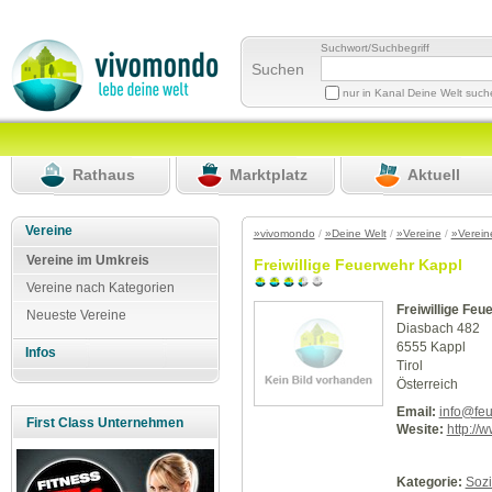
Suchwort/Suchbegriff
Suchen
nur in Kanal Deine Welt suc
Rathaus
Marktplatz
Aktuell
Vereine
»vivomondo
/
»Deine Welt
/
»Vereine
/
»Verein
Vereine im Umkreis
Freiwillige Feuerwehr Kappl
Vereine nach Kategorien
Freiwillige Feu
Neueste Vereine
Diasbach 482
6555 Kappl
Infos
Tirol
Österreich
Email:
info@feu
First Class Unternehmen
Wesite:
http://
Kategorie:
Sozi