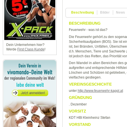
Beschreibung
Bilder
News
BESCHREIBUNG
Feuerwehr - was ist das?
Die Feuerwehr gehört zu den sogena
Sicherheitsaufgaben (BOS). Sie ist ei
Dein Unternehmen hier?
ist, bei Bränden, Unfällen, Überschw
Werde
First Class Kunde
!
d.h. Menschen, Tiere und Sachwerte 
ist jedoch das Retten, das Priorität v
Den Wandel in allen Bereichen des g
aufgreifen und entsprechende Hilfslei
Löschen und Schützen ist geblieben, d
vielfaches gestiegen.
VEREINSGESCHICHTE
unter
http://www.feuerwehr-kappl.at
GRÜNDUNG
. Dezember
VORSITZ
KDT HBI Kleinheinz Stefan
VORSTAND