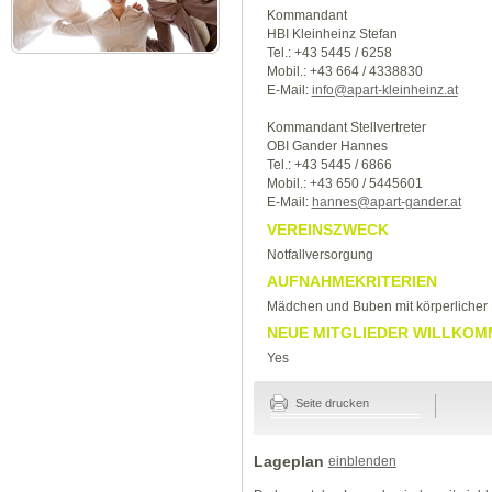
Kommandant
HBI Kleinheinz Stefan
Tel.: +43 5445 / 6258
Mobil.: +43 664 / 4338830
E-Mail:
info@apart-kleinheinz.at
Kommandant Stellvertreter
OBI Gander Hannes
Tel.: +43 5445 / 6866
Mobil.: +43 650 / 5445601
E-Mail:
hannes@apart-gander.at
VEREINSZWECK
Notfallversorgung
AUFNAHMEKRITERIEN
Mädchen und Buben mit körperlicher 
NEUE MITGLIEDER WILLKOM
Yes
Seite drucken
Lageplan
einblenden