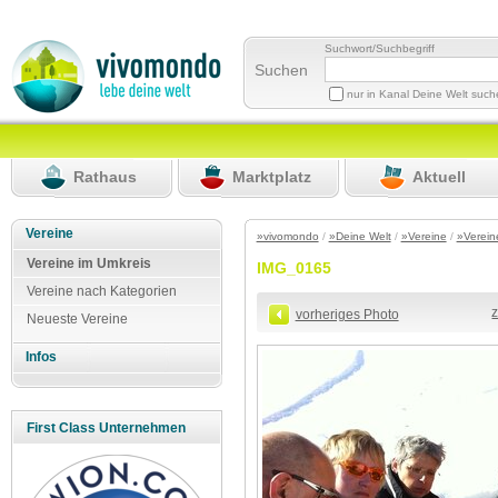
Suchwort/Suchbegriff
Suchen
nur in Kanal Deine Welt suc
Rathaus
Marktplatz
Aktuell
Vereine
»vivomondo
/
»Deine Welt
/
»Vereine
/
»Verein
Vereine im Umkreis
IMG_0165
Vereine nach Kategorien
vorheriges Photo
Neueste Vereine
Infos
First Class Unternehmen