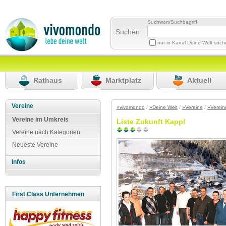
Suchwort/Suchbegriff
Suchen
nur in Kanal Deine Welt suc
Rathaus
Marktplatz
Aktuell
Vereine
»vivomondo
/
»Deine Welt
/
»Vereine
/
»Verein
Vereine im Umkreis
Liste Zukunft Kappl
Vereine nach Kategorien
Neueste Vereine
Infos
First Class Unternehmen