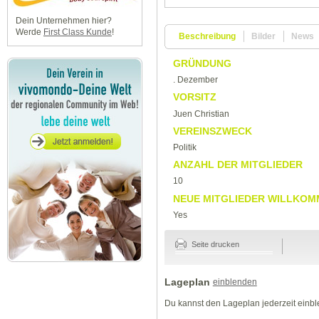
Dein Unternehmen hier?
Werde
First Class Kunde
!
Beschreibung
Bilder
News
GRÜNDUNG
. Dezember
VORSITZ
Juen Christian
VEREINSZWECK
Politik
ANZAHL DER MITGLIEDER
10
NEUE MITGLIEDER WILLKOM
Yes
Seite drucken
Lageplan
einblenden
Du kannst den Lageplan jederzeit einb