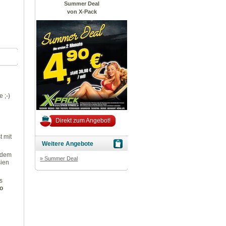
Summer Deal
von X-Pack
 ;-)
Direkt zum Angebot!
t mit
Weitere Angebote
h dem
» Summer Deal
sien
s
o