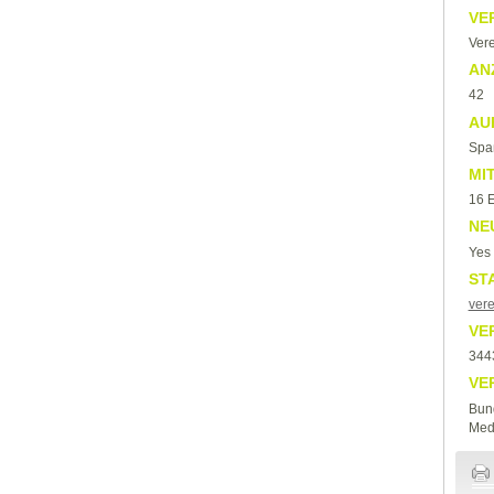
VE
Vere
AN
42
AU
Spaß
MI
16 E
NE
Yes
ST
vere
VE
344
VE
Bund
Med