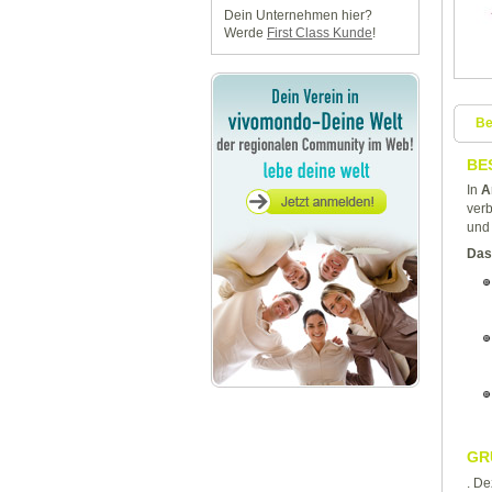
Dein Unternehmen hier?
Werde
First Class Kunde
!
Be
BE
In
A
verb
und 
Das 
GR
. D