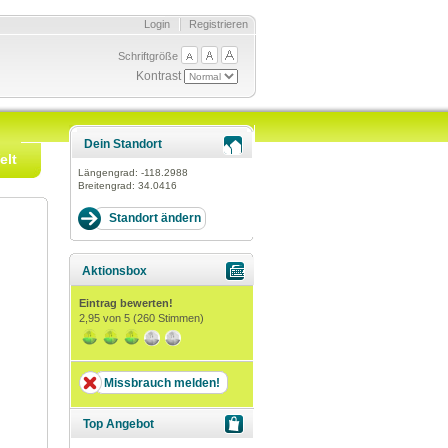
Login
Registrieren
Schriftgröße
Kontrast
Dein Standort
elt
Längengrad:
-118.2988
Breitengrad:
34.0416
Aktionsbox
Eintrag bewerten!
2,95
von 5 (
260
Stimmen)
Missbrauch melden!
Top Angebot