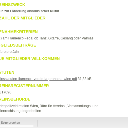
REINSZWECK
in zur Förderung andalusischer Kultur
ZAHL DER MITGLIEDER
FNAHMEKRITERIEN
 am Flamenco - egal ob Tanz, Gitarre, Gesang oder Palmas.
TGLIEDSBEITRÄGE
uro pro Jahr
UE MITGLIEDER WILLKOMMEN
ATUTEN
insstatuten-flamenco-verein-la-granaina-wien.pdf
31,33 kB
REINSREGISTERNUMMER
317096
REINSBEHÖRDE
espolizeidirektion Wien, Büro für Vereins-, Versammlungs- und
ienrechtsangelegenheiten
Seite drucken