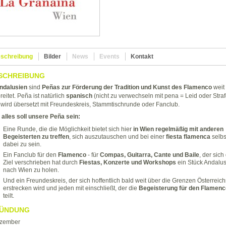
schreibung
Bilder
News
Events
Kontakt
SCHREIBUNG
ndalusien
sind
Peñas zur Förderung der Tradition und Kunst des Flamenco
weit
reitet. Peña ist natürlich
spanisch
(nicht zu verwechseln mit pena = Leid oder Strafe
wird übersetzt mit Freundeskreis, Stammtischrunde oder Fanclub.
alles soll unsere Peña sein:
Eine Runde, die die Möglichkeit bietet sich hier
in Wien regelmäßig mit anderen
Begeisterten zu treffen
, sich auszutauschen und bei einer
fiesta flamenca
selbs
dabei zu sein.
Ein Fanclub für den
Flamenco
- für
Compas, Guitarra, Cante und Baile
, der sic
Ziel verschrieben hat durch
Fiestas, Konzerte und Workshops
ein Stück Andalu
nach Wien zu holen.
Und ein Freundeskreis, der sich hoffentlich bald weit über die Grenzen Österreich
erstrecken wird und jeden mit einschließt, der die
Begeisterung für den Flamenc
teilt.
ÜNDUNG
ezember