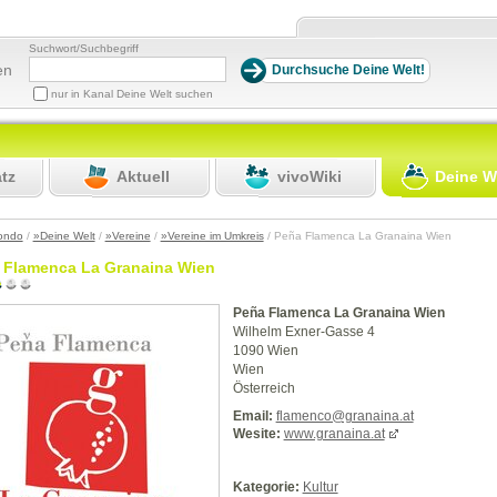
Suchwort/Suchbegriff
en
nur in Kanal Deine Welt suchen
atz
Aktuell
vivoWiki
Deine W
ondo
/
»Deine Welt
/
»Vereine
/
»Vereine im Umkreis
/ Peña Flamenca La Granaina Wien
 Flamenca La Granaina Wien
Peña Flamenca La Granaina Wien
Wilhelm Exner-Gasse 4
1090 Wien
Wien
Österreich
Email:
flamenco@granaina.at
Wesite:
www.granaina.at
Kategorie:
Kultur