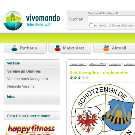
Suchwort/Suchbegriff
Suchen
nur in Kanal Deine Welt suc
Rathaus
Marktplatz
Aktuell
Vereine
»vivomondo
/
»Deine Welt
/
»Vereine
/
»Verein
Vereine im Umkreis
Schützengilde Langkampfen
Vereine nach Kategorien
Neueste Vereine
Infos
First Class Unternehmen