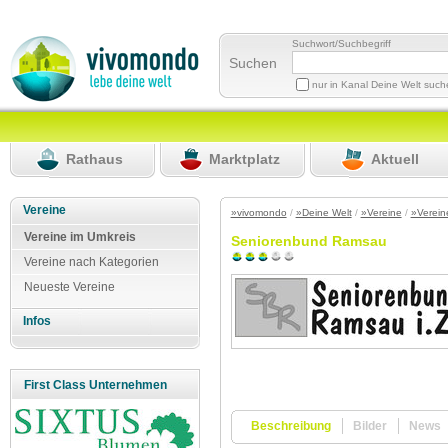
Suchwort/Suchbegriff
Suchen
nur in Kanal Deine Welt suc
Rathaus
Marktplatz
Aktuell
Vereine
»vivomondo
/
»Deine Welt
/
»Vereine
/
»Verein
Vereine im Umkreis
Seniorenbund Ramsau
Vereine nach Kategorien
Neueste Vereine
Infos
First Class Unternehmen
Beschreibung
Bilder
News