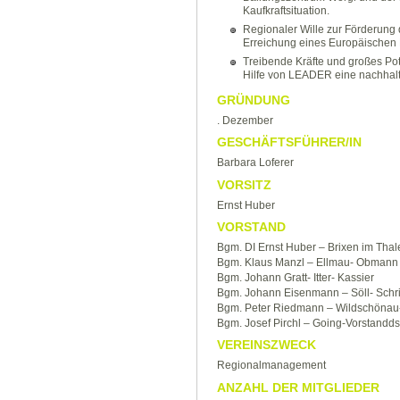
Kaufkraftsituation.
Regionaler Wille zur Förderung 
Erreichung eines Europäischen 
Treibende Kräfte und großes Pot
Hilfe von LEADER eine nachhalti
GRÜNDUNG
. Dezember
GESCHÄFTSFÜHRER/IN
Barbara Loferer
VORSITZ
Ernst Huber
VORSTAND
Bgm. DI Ernst Huber – Brixen im Tha
Bgm. Klaus Manzl – Ellmau- Obmann S
Bgm. Johann Gratt- Itter- Kassier
Bgm. Johann Eisenmann – Söll- Schrif
Bgm. Peter Riedmann – Wildschönau-
Bgm. Josef Pirchl – Going-Vorstandds
VEREINSZWECK
Regionalmanagement
ANZAHL DER MITGLIEDER