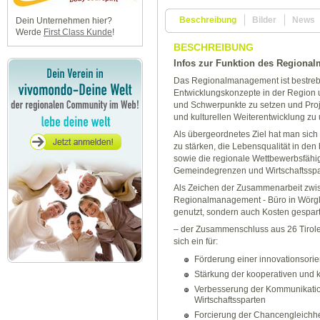
Beschreibung
Bilder
News
Dein Unternehmen hier?
Werde
First Class Kunde
!
BESCHREIBUNG
Infos zur Funktion des Regiona
Das Regionalmanagement ist bestrebt
Entwicklungskonzepte in der Region un
und Schwerpunkte zu setzen und Proj
und kulturellen Weiterentwicklung zu 
Als übergeordnetes Ziel hat man sic
zu stärken, die Lebensqualität in de
sowie die regionale Wettbewerbsfähi
Gemeindegrenzen und Wirtschaftsspar
Als Zeichen der Zusammenarbeit zw
Regionalmanagement - Büro in Wörgl 
genutzt, sondern auch Kosten gesp
– der Zusammenschluss aus 26 Tiroler
sich ein für:
Förderung einer innovationsorien
Stärkung der kooperativen und 
Verbesserung der Kommunikati
Wirtschaftssparten
Forcierung der Chancengleichhe