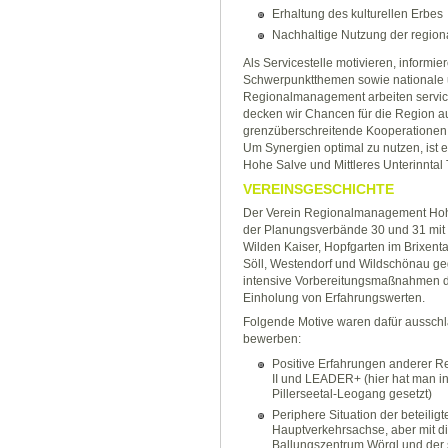
Erhaltung des kulturellen Erbes
Nachhaltige Nutzung der regio
Als Servicestelle motivieren, informie
Schwerpunktthemen sowie nationale u
Regionalmanagement arbeiten service
decken wir Chancen für die Region au
grenzüberschreitende Kooperationen
Um Synergien optimal zu nutzen, is
Hohe Salve und Mittleres Unterinntal T
VEREINSGESCHICHTE
Der Verein Regionalmanagement Hoh
der Planungsverbände 30 und 31 mit
Wilden Kaiser, Hopfgarten im Brixental,
Söll, Westendorf und Wildschönau g
intensive Vorbereitungsmaßnahmen d
Einholung von Erfahrungswerten.
Folgende Motive waren dafür ausschl
bewerben:
Positive Erfahrungen anderer 
II und LEADER+ (hier hat man i
Pillerseetal-Leogang gesetzt)
Periphere Situation der beteilig
Hauptverkehrsachse, aber mit di
Ballungszentrum Wörgl und der 