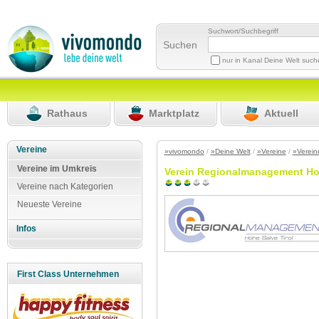
Suchwort/Suchbegriff
Suchen
nur in Kanal Deine Welt suc
Rathaus
Marktplatz
Aktuell
Vereine
»vivomondo
/
»Deine Welt
/
»Vereine
/
»Verein
Vereine im Umkreis
Verein Regionalmanagement Ho
Vereine nach Kategorien
Neueste Vereine
Infos
First Class Unternehmen