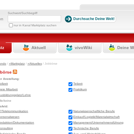
Suchwort/Suchbegriff
en
nur in Kanal Marktplatz suchen
atz
Aktuell
vivoWiki
Deine W
ondo
/
»Marktplatz
/
»Aktuelles
/ Jobbörse
bbörse
er Anstellung:
ollzeit
Teilzeit
reie Mitarbeit
Praktikum
usbildungsplatz/Lehre
lle/keine
sfeld:
T/Telekommunikation
Naturwissenschaftliche Berufe
ersonalwesen
Einkauf/Logistik/Materialwirtschaft
edaktion/Dokumentation
Management/Unternehmensführung
onsulting
Technische Berufe
edizinische Berufe
Aus- und Weiterbildung