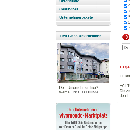
Unterkünfte
O
Gesundheit
V
R
Unternehmerpakete
G
a
First Class Unternehmen
Lage
Du kan
ACHT
Dein Unternehmen hier?
Die An
Werde
First Class Kunde
!
den La