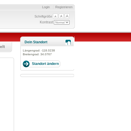
Login
Registrieren
Schriftgröße
Kontrast
Dein Standort
elt
Längengrad:
-118.0238
Breitengrad:
34.0767