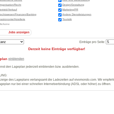
rganisation/Recht
Design/Gestaltung
ertrieb/Verkauf
Marketing/PR
echtswesen/Finanzen/Banking
Andere Dienstleistungen
astronomie/Hotellerie
Touristik
lle/keine
Einträge pro Seite:
Derzeit keine Einträge verfügbar!
plan
einblenden
nst den Lageplan jederzeit einblenden bzw. ausblenden.
UNG:
zeige des Lageplans verlangsamt die Ladezeiten auf vivomondo.com. Wir empfeh
geplan nur bei einer schnellen Internetverbindung (ADSL oder höher) zu öffnen.