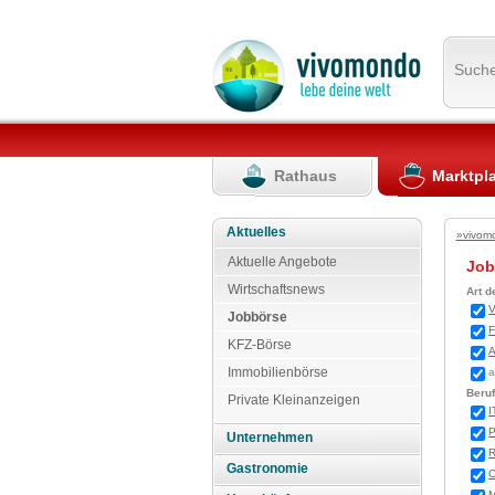
Such
Rathaus
Marktpl
Aktuelles
»vivom
Aktuelle Angebote
Jo
Wirtschaftsnews
Art d
V
Jobbörse
F
KFZ-Börse
A
Immobilienbörse
a
Beruf
Private Kleinanzeigen
I
P
Unternehmen
R
Gastronomie
C
M