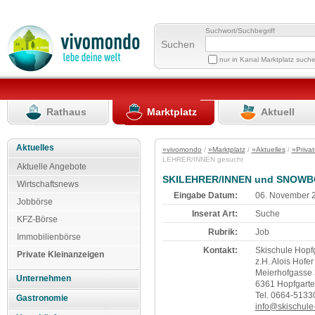
Suchwort/Suchbegriff
Suchen
nur in Kanal Marktplatz such
Rathaus
Marktplatz
Aktuell
Aktuelles
»vivomondo
/
»Marktplatz
/
»Aktuelles
/
»Priva
LEHRER/INNEN gesucht
Aktuelle Angebote
SKILEHRER/INNEN und SNOWB
Wirtschaftsnews
Eingabe Datum:
06. November 
Jobbörse
Inserat Art:
Suche
KFZ-Börse
Rubrik:
Job
Immobilienbörse
Kontakt:
Skischule Hopf
Private Kleinanzeigen
z.H. Alois Hofer
Meierhofgasse
Unternehmen
6361 Hopfgart
Tel. 0664-5133
Gastronomie
info@skischule-