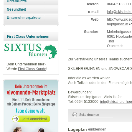
Unterkünfte
Telefon:
0664-5133000
Gesundheit
e-mail:
info@skischule-
Unternehmerpakete
Web:
http://www.skis
hopfgarten.at
Standort:
Meierhofgasse
6361 Hopfgart
First Class Unternehmen
Tirol
Österreich
Zur Verstärkung unseres Teams sucher
Dein Unternehmen hier?
SKILEHRER/INNEN und SNOWBOARD
Werde
First Class Kunde
!
oder die es werden wollen.
Auch Teilzeit oder in den Ferien möglich
Bewerbungen:
Skischule Hopfgarten, Alois Hofer
Tel. 0664-5133000,
info@skischule-hopf
Seite drucken
Lageplan
einblenden