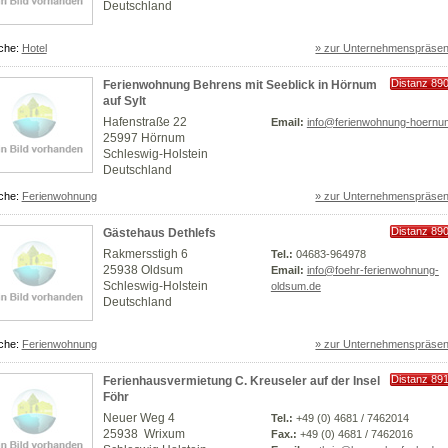
Deutschland
che:
Hotel
» zur Unternehmenspräsen
Distanz 89
Ferienwohnung Behrens mit Seeblick in Hörnum
km
auf Sylt
Hafenstraße 22
Email:
info@ferienwohnung-hoernu
25997 Hörnum
Schleswig-Holstein
Deutschland
che:
Ferienwohnung
» zur Unternehmenspräsen
Distanz 89
Gästehaus Dethlefs
km
Rakmersstigh 6
Tel.:
04683-964978
25938 Oldsum
Email:
info@foehr-ferienwohnung-
Schleswig-Holstein
oldsum.de
Deutschland
che:
Ferienwohnung
» zur Unternehmenspräsen
Distanz 89
Ferienhausvermietung C. Kreuseler auf der Insel
km
Föhr
Neuer Weg 4
Tel.:
+49 (0) 4681 / 7462014
25938 Wrixum
Fax.:
+49 (0) 4681 / 7462016