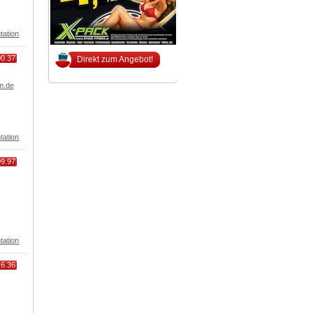
tation
00.37
Direkt zum Angebot!
m.de
tation
09.97
tation
16.36