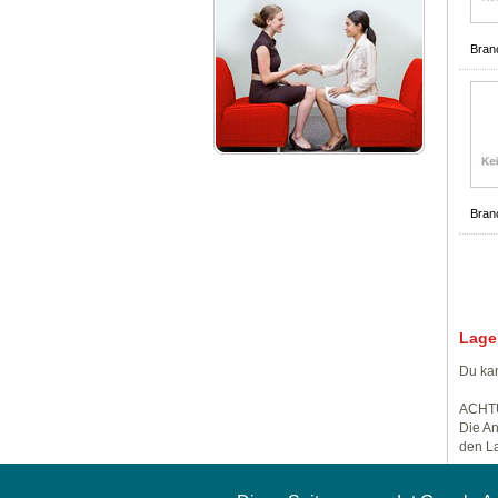
Bran
Bran
Lage
Du kan
ACHT
Die An
den La