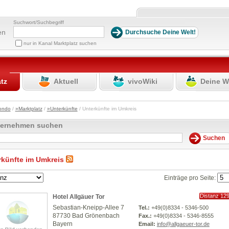
Suchwort/Suchbegriff
en
nur in Kanal Marktplatz suchen
atz
Aktuell
vivoWiki
Deine W
ondo
/
»Marktplatz
/
»Unterkünfte
/ Unterkünfte im Umkreis
ternehmen suchen
rkünfte im Umkreis
Einträge pro Seite:
Distanz 12
Hotel Allgäuer Tor
km
Sebastian-Kneipp-Allee 7
Tel.:
+49(0)8334 - 5346-500
87730 Bad Grönenbach
Fax.:
+49(0)8334 - 5346-8555
Bayern
Email:
info@allgaeuer-tor.de