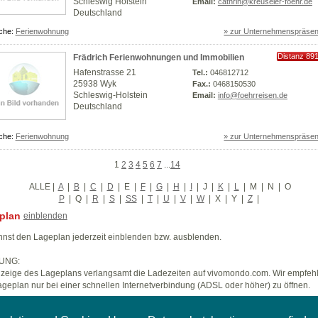
Schleswig Holstein
Email:
cathrin@kreuseler-foehr.de
Deutschland
che:
Ferienwohnung
» zur Unternehmenspräsen
Distanz 89
Frädrich Ferienwohnungen und Immobilien
km
Hafenstrasse 21
Tel.:
046812712
25938 Wyk
Fax.:
0468150530
Schleswig-Holstein
Email:
info@foehrreisen.de
Deutschland
che:
Ferienwohnung
» zur Unternehmenspräsen
1
2
3
4
5
6
7
...
14
ALLE
|
A
|
B
|
C
|
D
|
E
|
F
|
G
|
H
|
I
|
J
|
K
|
L
|
M
|
N
|
O
P
|
Q
|
R
|
S
|
SS
|
T
|
U
|
V
|
W
|
X
|
Y
|
Z
|
plan
einblenden
nst den Lageplan jederzeit einblenden bzw. ausblenden.
UNG:
zeige des Lageplans verlangsamt die Ladezeiten auf vivomondo.com. Wir empfeh
geplan nur bei einer schnellen Internetverbindung (ADSL oder höher) zu öffnen.