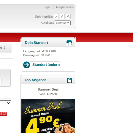
Login
Registrieren
Schriftgröße
Kontrast
Dein Standort
elt
Längengrad:
-118.2988
Breitengrad:
34.0416
Top Angebot
Summer Deal
von X-Pack
98.31