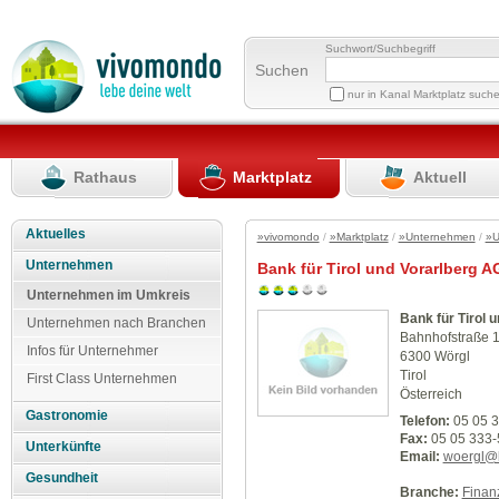
Suchwort/Suchbegriff
Suchen
nur in Kanal Marktplatz such
Rathaus
Marktplatz
Aktuell
Aktuelles
»vivomondo
/
»Marktplatz
/
»Unternehmen
/
»U
Unternehmen
Bank für Tirol und Vorarlberg A
Unternehmen im Umkreis
Bank für Tirol 
Unternehmen nach Branchen
Bahnhofstraße 
Infos für Unternehmer
6300 Wörgl
Tirol
First Class Unternehmen
Österreich
Gastronomie
Telefon:
05 05 
Fax:
05 05 333-
Unterkünfte
Email:
woergl@b
Gesundheit
Branche:
Finan