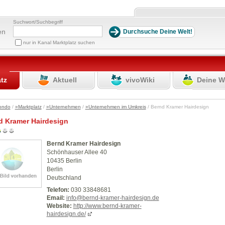
Suchwort/Suchbegriff
en
nur in Kanal Marktplatz suchen
atz
Aktuell
vivoWiki
Deine W
ondo
/
»Marktplatz
/
»Unternehmen
/
»Unternehmen im Umkreis
/ Bernd Kramer Hairdesign
d Kramer Hairdesign
Bernd Kramer Hairdesign
Schönhauser Allee 40
10435 Berlin
Berlin
Deutschland
Telefon:
030 33848681
Email:
info@bernd-kramer-hairdesign.de
Website:
http://www.bernd-kramer-
hairdesign.de/