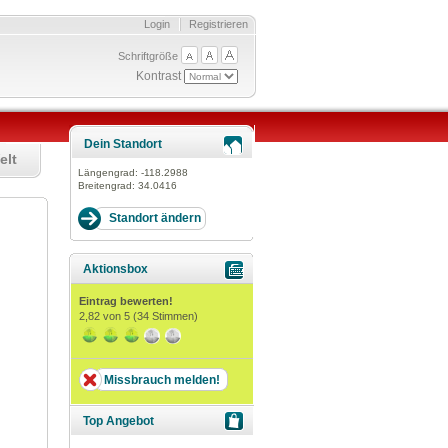
Login
Registrieren
Schriftgröße
Kontrast
Dein Standort
elt
Längengrad:
-118.2988
Breitengrad:
34.0416
Aktionsbox
Eintrag bewerten!
2,82
von 5 (
34
Stimmen)
Missbrauch melden!
Top Angebot