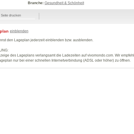
Branche:
Gesundheit & Schönheit
Seite drucken
plan
einblenden
nst den Lageplan jederzeit einblenden bzw. ausblenden.
UNG:
zeige des Lageplans verlangsamt die Ladezeiten auf vivomondo.com. Wir empfeh
geplan nur bei einer schnellen Internetverbindung (ADSL oder höher) zu öffnen.