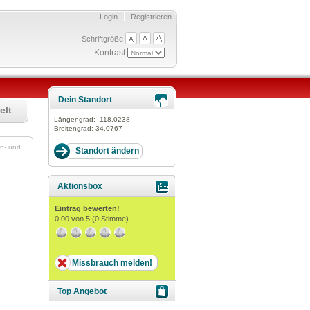
Login
Registrieren
Schriftgröße
Kontrast
Dein Standort
elt
Längengrad:
-118.0238
Breitengrad:
34.0767
en- und
Aktionsbox
Eintrag bewerten!
0,00
von 5 (
0
Stimme)
Missbrauch melden!
Top Angebot