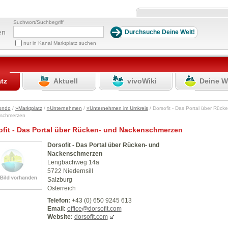
Suchwort/Suchbegriff
en
nur in Kanal Marktplatz suchen
atz
Aktuell
vivoWiki
Deine W
ondo
/
»Marktplatz
/
»Unternehmen
/
»Unternehmen im Umkreis
/ Dorsofit - Das Portal über Rück
nschmerzen
ofit - Das Portal über Rücken- und Nackenschmerzen
Dorsofit - Das Portal über Rücken- und
Nackenschmerzen
Lengbachweg 14a
5722 Niedernsill
Salzburg
Österreich
Telefon:
+43 (0) 650 9245 613
Email:
office@dorsofit.com
Website:
dorsofit.com