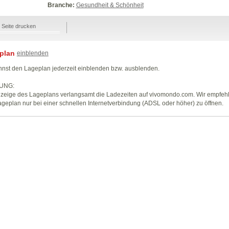
Branche:
Gesundheit & Schönheit
Seite drucken
plan
einblenden
nst den Lageplan jederzeit einblenden bzw. ausblenden.
UNG:
zeige des Lageplans verlangsamt die Ladezeiten auf vivomondo.com. Wir empfeh
geplan nur bei einer schnellen Internetverbindung (ADSL oder höher) zu öffnen.