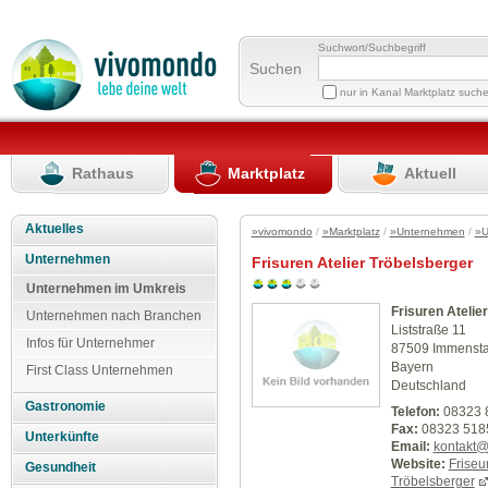
Suchwort/Suchbegriff
Suchen
nur in Kanal Marktplatz such
Rathaus
Marktplatz
Aktuell
Aktuelles
»vivomondo
/
»Marktplatz
/
»Unternehmen
/
»U
Unternehmen
Frisuren Atelier Tröbelsberger
Unternehmen im Umkreis
Frisuren Atelie
Unternehmen nach Branchen
Liststraße 11
Infos für Unternehmer
87509 Immensta
Bayern
First Class Unternehmen
Deutschland
Gastronomie
Telefon:
08323 
Fax:
08323 518
Unterkünfte
Email:
kontakt@f
Website:
Friseu
Gesundheit
Tröbelsberger