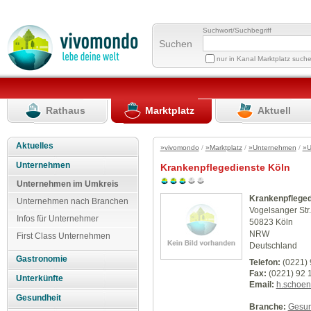
Suchwort/Suchbegriff
Suchen
nur in Kanal Marktplatz such
Rathaus
Marktplatz
Aktuell
Aktuelles
»vivomondo
/
»Marktplatz
/
»Unternehmen
/
»U
Unternehmen
Krankenpflegedienste Köln
Unternehmen im Umkreis
Krankenpfleged
Unternehmen nach Branchen
Vogelsanger Str
Infos für Unternehmer
50823 Köln
NRW
First Class Unternehmen
Deutschland
Gastronomie
Telefon:
(0221) 
Fax:
(0221) 92 1
Unterkünfte
Email:
h.schoe
Gesundheit
Branche:
Gesun