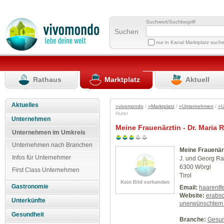
Suchwort/Suchbegriff
Suchen
nur in Kanal Marktplatz such
Rathaus
Marktplatz
Aktuell
Aktuelles
»vivomondo
/
»Marktplatz
/
»Unternehmen
/
»U
Huter
Unternehmen
Meine Frauenärztin - Dr. Maria 
Unternehmen im Umkreis
Unternehmen nach Branchen
Meine Frauenärz
Infos für Unternehmer
J. und Georg Ra
6300 Wörgl
First Class Unternehmen
Tirol
Gastronomie
Email:
haarentf
Website:
erabsc
Unterkünfte
unerwünschtem 
Gesundheit
Branche:
Gesun