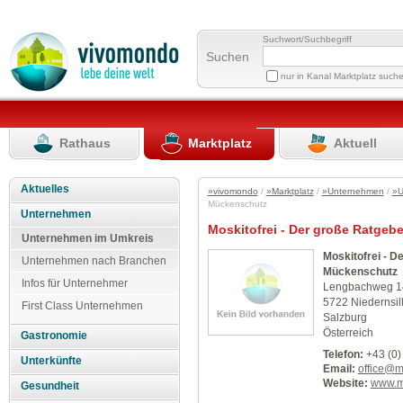
Suchwort/Suchbegriff
Suchen
nur in Kanal Marktplatz such
Rathaus
Marktplatz
Aktuell
Aktuelles
»vivomondo
/
»Marktplatz
/
»Unternehmen
/
»U
Mückenschutz
Unternehmen
Moskitofrei - Der große Ratgeb
Unternehmen im Umkreis
Moskitofrei - D
Unternehmen nach Branchen
Mückenschutz
Infos für Unternehmer
Lengbachweg 1
5722 Niedernsil
First Class Unternehmen
Salzburg
Österreich
Gastronomie
Telefon:
+43 (0)
Unterkünfte
Email:
office@m
Website:
www.mo
Gesundheit