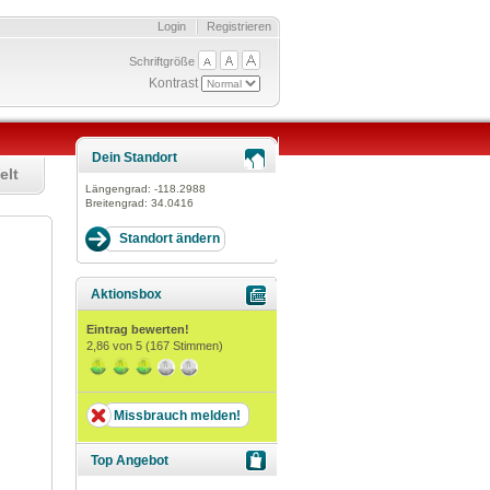
Login
Registrieren
Schriftgröße
Kontrast
Dein Standort
elt
Längengrad:
-118.2988
Breitengrad:
34.0416
Aktionsbox
Eintrag bewerten!
2,86
von 5 (
167
Stimmen)
Missbrauch melden!
Top Angebot