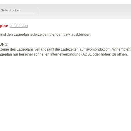
Seite drucken
plan
einblenden
nst den Lageplan jederzeit einblenden bzw. ausblenden.
UNG:
zeige des Lageplans verlangsamt die Ladezeiten auf vivomondo.com. Wir empfeh
geplan nur bei einer schnellen Internetverbindung (ADSL oder höher) zu öffnen.