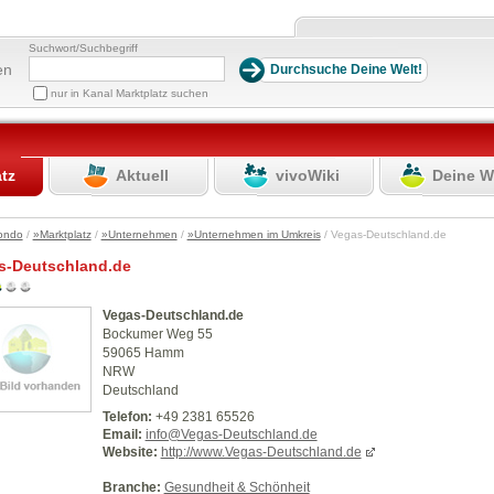
Suchwort/Suchbegriff
en
nur in Kanal Marktplatz suchen
atz
Aktuell
vivoWiki
Deine W
ondo
/
»Marktplatz
/
»Unternehmen
/
»Unternehmen im Umkreis
/ Vegas-Deutschland.de
s-Deutschland.de
Vegas-Deutschland.de
Bockumer Weg 55
59065 Hamm
NRW
Deutschland
Telefon:
+49 2381 65526
Email:
info@Vegas-Deutschland.de
Website:
http://www.Vegas-Deutschland.de
Branche:
Gesundheit & Schönheit