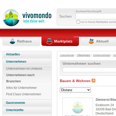
Suchwort/Suchbegriff
Suchen
nur in Kanal Marktplatz such
Rathaus
Marktplatz
Aktuell
Aktuelles
»vivomondo
/
»Marktplatz
/
»Unternehmen
/
»U
Unternehmen
Unternehmen suchen
Unternehmen im Umkreis
Unternehmen nach
Bauen & Wohnen
Branchen
Infos für Unternehmer
First Class Unternehmen
Zimmerei Bl
Gastronomie
Eickboom 24
18209 Bad Do
Unterkünfte
Deutschland