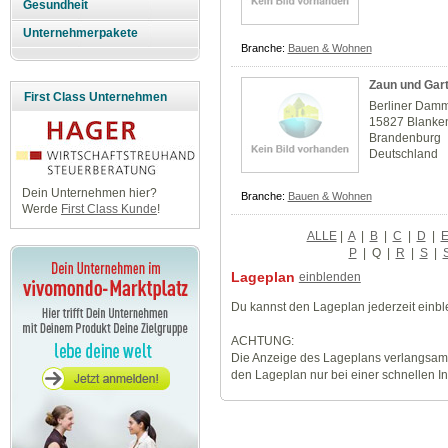
Gesundheit
Unternehmerpakete
Branche:
Bauen & Wohnen
Zaun und Ga
First Class Unternehmen
Berliner Dam
15827 Blanke
Brandenburg
Deutschland
Dein Unternehmen hier?
Branche:
Bauen & Wohnen
Werde
First Class Kunde
!
ALLE
|
A
|
B
|
C
|
D
|
P
|
Q
|
R
|
S
|
Lageplan
einblenden
Du kannst den Lageplan jederzeit einb
ACHTUNG:
Die Anzeige des Lageplans verlangsamt
den Lageplan nur bei einer schnellen I