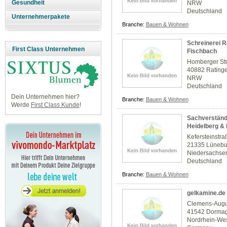
Gesundheit
NRW
Deutschland
Unternehmerpakete
Branche:
Bauen & Wohnen
Schreinerei R
First Class Unternehmen
Fischbach
Homberger St
40882 Rating
NRW
Deutschland
Dein Unternehmen hier?
Branche:
Bauen & Wohnen
Werde
First Class Kunde
!
Sachverständi
Heidelberg &
Kefersteinstra
21335 Lünebu
Niedersachse
Deutschland
Branche:
Bauen & Wohnen
gelkamine.de
Clemens-Augus
41542 Dorma
Nordrhein-Wes