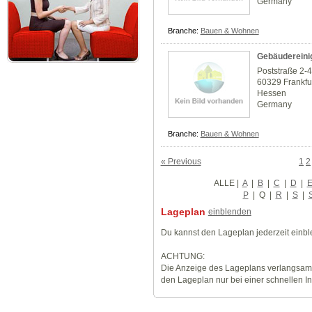
Germany
Branche:
Bauen & Wohnen
Gebäudereinig
Poststraße 2-
60329 Frankfu
Hessen
Germany
Branche:
Bauen & Wohnen
« Previous
1
2
ALLE
|
A
|
B
|
C
|
D
|
P
|
Q
|
R
|
S
|
Lageplan
einblenden
Du kannst den Lageplan jederzeit einb
ACHTUNG:
Die Anzeige des Lageplans verlangsamt
den Lageplan nur bei einer schnellen I