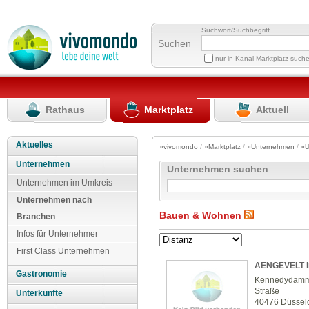
Suchwort/Suchbegriff
Suchen
nur in Kanal Marktplatz such
Rathaus
Marktplatz
Aktuell
Aktuelles
»vivomondo
/
»Marktplatz
/
»Unternehmen
/
»U
Unternehmen
Unternehmen suchen
Unternehmen im Umkreis
Unternehmen nach
Bauen & Wohnen
Branchen
Infos für Unternehmer
First Class Unternehmen
AENGEVELT I
Gastronomie
Kennedydamm 
Straße
Unterkünfte
40476 Düssel