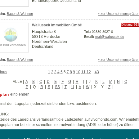
Bundesrepublik Deutschland
che:
Bauen & Wohnen
» zur Unternehmenspräsen
Distanz 91
Wallussek Immobilien GmbH
km
Hauptstraße 8
Tel.:
02330-8027-0
58313 Herdecke
Email:
mail@wallussek.de
Nordrhein-Westfalen
Deutschland
che:
Bauen & Wohnen
» zur Unternehmenspräsen
ious
1
2
3
4
5
6
7
8
9
10
11
12
...
43
ALLE
|
A
|
B
|
C
|
D
|
E
|
F
|
G
|
H
|
I
|
J
|
K
|
L
|
M
|
N
|
O
P
|
Q
|
R
|
S
|
SS
|
T
|
U
|
V
|
W
|
X
|
Y
|
Z
|
plan
einblenden
nst den Lageplan jederzeit einblenden bzw. ausblenden.
UNG:
zeige des Lageplans verlangsamt die Ladezeiten auf vivomondo.com. Wir empfeh
geplan nur bei einer schnellen Internetverbindung (ADSL oder höher) zu öffnen.