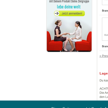
Bran
Bran
« Prev
Lage
Du kan
ACHT
Die An
den La