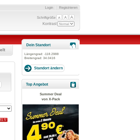
Login
Registrieren
Schriftgröße
Kontrast
Dein Standort
elt
Längengrad:
-118.2988
Breitengrad:
34.0416
Top Angebot
Summer Deal
von X-Pack
31.5