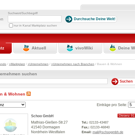
Suchwort/Suchbegriff
en
nur in Kanal Marktplatz suchen
atz
Aktuell
vivoWiki
Deine W
ondo
/
»Marktplatz
/
»Unternehmen
/
»Unternehmen nach Branchen
/ Bauen & Wohnen
ternehmen suchen
n & Wohnen
Einträge pro Seite:
Distanz 91
Schoo GmbH
km
Mathias-Gießen-Str.27
Tel.:
02133-43487
41540 Dormagen
Fax.:
02133-46840
Nordrhein-Westfalen
Email:
mail@schoogmbh.de