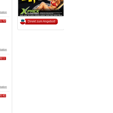
tation
31.72
Direkt zum Angebot!
tation
32.1
tation
35.41