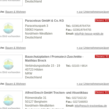
Deutschland
che:
Bauen & Wohnen
» zur Unternehmenspräsen
Distanz 91
Paracelsus GmbH & Co. KG
km
Paracelsuspark 3
Tel.:
02381/8764754
59063 Hamm
Fax.:
02381/8764755
Nordrhein-Westfalen
Email:
info@dr-hesse-gmbh.de
Deutschland
che:
Bauen & Wohnen
» zur Unternehmenspräsen
Distanz 91
Bauschutzplatten / Promatect-Zuschnitte -
km
Matthias Brock
Verbindungsstraße 15 - 19
Tel.:
02103 / 6814
40723 Hilden
NRW
Deutschland
che:
Bauen & Wohnen
» zur Unternehmenspräsen
Distanz 91
Alfred Ensch GmbH Trocken- und Akustikbau
km
Römerstraße 31
Tel.:
0227162132
50127 Bergheim
Fax.:
0227166053
Nordrhein-Westfahlen
Email:
info@ensch-trockenbau.de