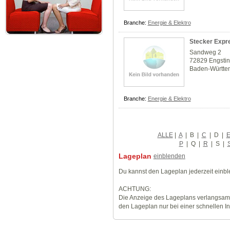
Branche:
Energie & Elektro
Stecker Exp
Sandweg 2
72829 Engsti
Baden-Württe
Branche:
Energie & Elektro
ALLE
|
A
|
B
|
C
|
D
|
P
|
Q
|
R
|
S
|
Lageplan
einblenden
Du kannst den Lageplan jederzeit einb
ACHTUNG:
Die Anzeige des Lageplans verlangsamt
den Lageplan nur bei einer schnellen I