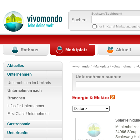
Suchwort/Suchbegriff
Suchen
nur in Kanal Marktplatz such
Rathaus
Marktplatz
Aktuell
Aktuelles
»vivomondo
/
»Marktplatz
/
»Unternehmen
/
»U
Unternehmen
Unternehmen suchen
Unternehmen im Umkreis
Unternehmen nach
Energie & Elektro
Branchen
Infos für Unternehmer
First Class Unternehmen
Solarreinigu
Gastronomie
Mühlenholzer
24966 Sörup
Unterkünfte
Schleswig Hol