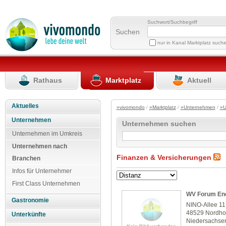
Suchwort/Suchbegriff
Suchen
nur in Kanal Marktplatz such
Rathaus
Marktplatz
Aktuell
Aktuelles
»vivomondo
/
»Marktplatz
/
»Unternehmen
/
»U
Unternehmen
Unternehmen suchen
Unternehmen im Umkreis
Unternehmen nach
Finanzen & Versicherungen
Branchen
Infos für Unternehmer
First Class Unternehmen
WV Forum En
Gastronomie
NINO-Allee 11
48529 Nordho
Unterkünfte
Niedersachse