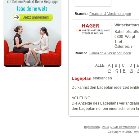
Branche:
Finanzen & Versicherungen
Wirtschaftst
Bahnhofstraß
6300 Wörgl
Tirol
Österreich
Branche:
Finanzen & Versicherungen
ALLE
|
A
|
B
|
C
|
D
|
P
|
Q
|
R
|
S
|
Lageplan
einblenden
Du kannst den Lageplan jederzeit einb
ACHTUNG:
Die Anzeige des Lageplans verlangsamt
den Lageplan nur bei einer schnellen I
Impressum
|
AGB
|
AGB kommerziell
|
Copyright © 2007 styl