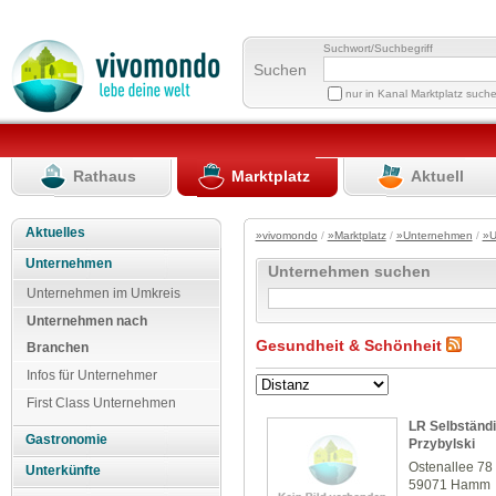
Suchwort/Suchbegriff
Suchen
nur in Kanal Marktplatz such
Rathaus
Marktplatz
Aktuell
Aktuelles
»vivomondo
/
»Marktplatz
/
»Unternehmen
/
»U
Unternehmen
Unternehmen suchen
Unternehmen im Umkreis
Unternehmen nach
Gesundheit & Schönheit
Branchen
Infos für Unternehmer
First Class Unternehmen
LR Selbständi
Gastronomie
Przybylski
Ostenallee 78
Unterkünfte
59071 Hamm