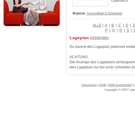
Österreich
Branche:
Gesundheit & Schönheit
ALLE
|
A
|
B
|
C
|
D
|
P
|
Q
|
R
|
S
|
Lageplan
einblenden
Du kannst den Lageplan jederzeit einb
ACHTUNG:
Die Anzeige des Lageplans verlangsamt
den Lageplan nur bei einer schnellen I
Impressum
|
AGB
|
AGB kommerziell
|
Copyright © 2007 styl