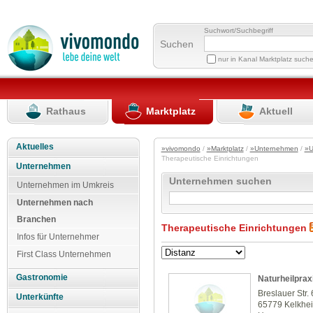
Suchwort/Suchbegriff
Suchen
nur in Kanal Marktplatz such
Rathaus
Marktplatz
Aktuell
Aktuelles
»vivomondo
/
»Marktplatz
/
»Unternehmen
/
»U
Therapeutische Einrichtungen
Unternehmen
Unternehmen suchen
Unternehmen im Umkreis
Unternehmen nach
Branchen
Therapeutische Einrichtungen
Infos für Unternehmer
First Class Unternehmen
Gastronomie
Naturheilpra
Breslauer Str.
Unterkünfte
65779 Kelkhe