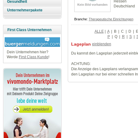
Hessen
Gesundheit
Deutschland
Unternehmerpakete
Branche:
Therapeutische Einrichtungen
First Class Unternehmen
ALLE
|
A
|
B
|
C
|
D
|
P
|
Q
|
R
|
S
|
Lageplan
einblenden
Dein Unternehmen hier?
Du kannst den Lageplan jederzeit einb
Werde
First Class Kunde
!
ACHTUNG:
Die Anzeige des Lageplans verlangsamt
den Lageplan nur bei einer schnellen I