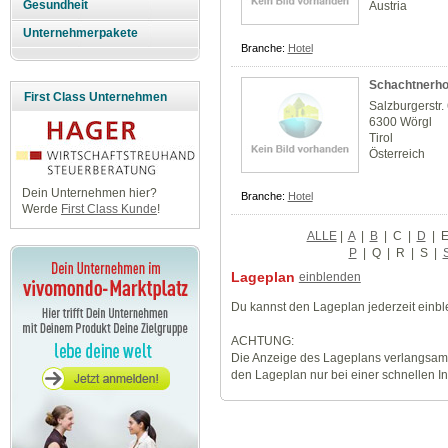
Gesundheit
Austria
Unternehmerpakete
Branche:
Hotel
Schachtnerho
First Class Unternehmen
Salzburgerstr.
6300 Wörgl
Tirol
Österreich
Dein Unternehmen hier?
Branche:
Hotel
Werde
First Class Kunde
!
ALLE
|
A
|
B
|
C
|
D
|
P
|
Q
|
R
|
S
|
Lageplan
einblenden
Du kannst den Lageplan jederzeit einb
ACHTUNG:
Die Anzeige des Lageplans verlangsamt
den Lageplan nur bei einer schnellen I