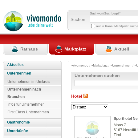
Suchwort/Suchbegriff
Suchen
nur in Kanal Marktplatz such
Rathaus
Marktplatz
Aktuell
Aktuelles
»vivomondo
/
»Marktplatz
/
»Unternehmen
/
»U
Unternehmen
Unternehmen suchen
Unternehmen im Umkreis
Unternehmen nach
Hotel
Branchen
Infos für Unternehmer
First Class Unternehmen
Sporthotel Neu
Gastronomie
Moos 7
6167 Neustift 
Unterkünfte
Tirol