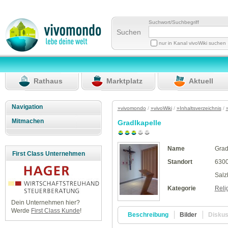
Suchwort/Suchbegriff
Suchen
nur in Kanal vivoWiki suchen
Rathaus
Marktplatz
Aktuell
Navigation
»vivomondo
/
»vivoWiki
/
»Inhaltsverzeichnis
/
Mitmachen
Gradlkapelle
Name
Grad
First Class Unternehmen
Standort
6300
Salz
Kategorie
Reli
Dein Unternehmen hier?
Werde
First Class Kunde
!
Beschreibung
Bilder
Disku