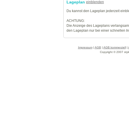
Lageplan
einblenden
Du kannst den Lageplan jederzeit einb
ACHTUNG:
Die Anzeige des Lageplans verlangsamt
den Lageplan nur bei einer schnellen I
Impressum
|
AGB
|
AGB kommerziell
|
Copyright © 2007 styl