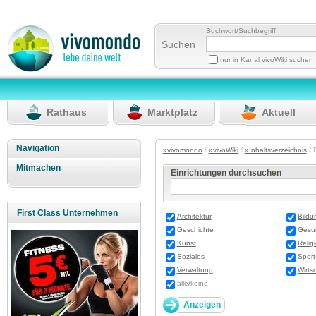
Suchwort/Suchbegriff
Suchen
nur in Kanal vivoWiki suchen
Rathaus
Marktplatz
Aktuell
Navigation
»vivomondo
/
»vivoWiki
/
»Inhaltsverzeichnis
/ 
Mitmachen
Einrichtungen durchsuchen
First Class Unternehmen
Architektur
Bildu
Geschichte
Gesu
Kunst
Relig
Soziales
Sport
Verwaltung
Wirts
alle/keine