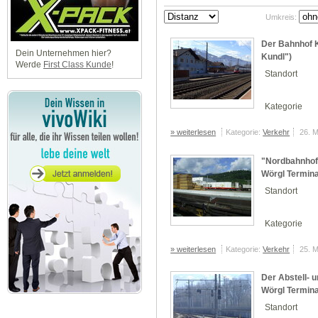
Umkreis:
Der Bahnhof K
Dein Unternehmen hier?
Kundl")
Werde
First Class Kunde
!
Standort
Kategorie
» weiterlesen
Kategorie:
Verkehr
26. 
"Nordbahnhof 
Wörgl Termina
Standort
Kategorie
» weiterlesen
Kategorie:
Verkehr
25. 
Der Abstell-
Wörgl Termina
Standort