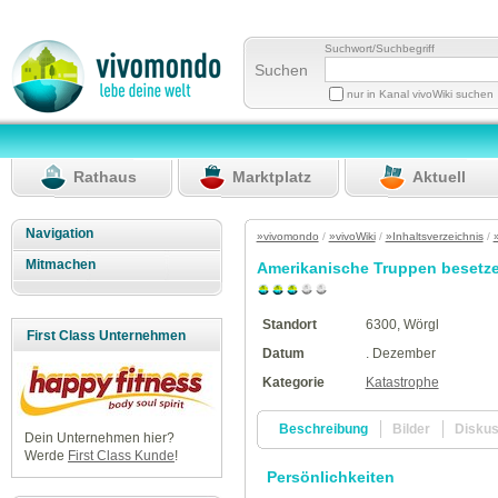
Suchwort/Suchbegriff
Suchen
nur in Kanal vivoWiki suchen
Rathaus
Marktplatz
Aktuell
Navigation
»vivomondo
/
»vivoWiki
/
»Inhaltsverzeichnis
/
Mitmachen
Amerikanische Truppen besetz
Standort
6300, Wörgl
First Class Unternehmen
Datum
. Dezember
Kategorie
Katastrophe
Beschreibung
Bilder
Disku
Dein Unternehmen hier?
Werde
First Class Kunde
!
Persönlichkeiten