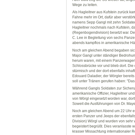
Wege zu leiten.
Als Hagleitner aus Kufstein zurück kam
Fahne mehr im Ort, dafür aber verstör
namens Sepp Gangl mit zehn Soldaten
Hagleitner nochmals nach Kufstein, da
(Regenbogendivision) besetzt war. 
C. Lee in Begleitung von sechs Panze
abends kampflos in amerikanische Hä
Noch am gleichen Abend begaben sic
Major Gangl unter ständiger Bedrohun
herum waren, mit einem Panzerwagen n
Schlossbrücke vor und blieb dort. Die
stürmisch und der dort ebenfalls inhaf
Edouard Daladier, der Wörgler bereit
soll unter Tränen gerufen haben: "Das
Während Gangls Soldaten zur Sicherung
amerikanische Offizier, Hagleitner u
von Wörgl eingesetzt worden war, dorth
Soweit die Ausführungen von Dr. Maye
Noch am gleichen Abend um 22 Uhr er
ersten Panzer und Jeeps der ebenfalls
Division) Wörgl und wurden von sehr 
begeistert begrüßt. Dies veranlasste w
krasser Missachtung internationaler R