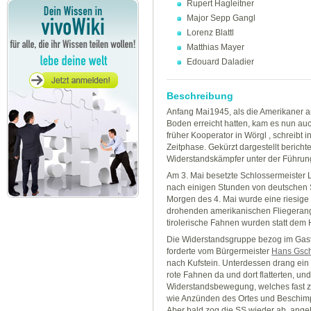
Rupert Hagleitner
Major Sepp Gangl
Lorenz Blattl
Matthias Mayer
Edouard Daladier
Beschreibung
Anfang Mai1945, als die Amerikaner am
Boden erreicht hatten, kam es nun auc
früher Kooperator in Wörgl , schreibt 
Zeitphase. Gekürzt dargestellt berichte
Widerstandskämpfer unter der Führu
Am 3. Mai besetzte Schlossermeister Lo
nach einigen Stunden von deutschen 
Morgen des 4. Mai wurde eine riesige 
drohenden amerikanischen Fliegerangr
tirolerische Fahnen wurden statt dem
Die Widerstandsgruppe bezog im Gasth
forderte vom Bürgermeister
Hans Gsc
nach Kufstein. Unterdessen drang ein 
rote Fahnen da und dort flatterten, un
Widerstandsbewegung, welches fast z
wie Anzünden des Ortes und Beschimpfu
Aber bald zog die SS wieder ab, angeb