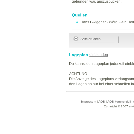
gebunden war, auszuspucken.
Quellen
Hans Gwiggner
-
Wörgl - ein He
Seite drucken
Lageplan
einblenden
Du kannst den Lageplan jederzeit einb
ACHTUNG:
Die Anzeige des Lageplans verlangsamt
den Lageplan nur bei einer schnellen I
Impressum
|
AGB
|
AGB kommerziell
|
Copyright © 2007 styl