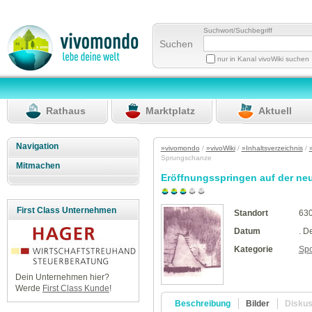
Suchwort/Suchbegriff
Suchen
nur in Kanal vivoWiki suchen
Rathaus
Marktplatz
Aktuell
Navigation
»vivomondo
/
»vivoWiki
/
»Inhaltsverzeichnis
/
Sprungschanze
Mitmachen
Eröffnungsspringen auf der n
First Class Unternehmen
Standort
630
Datum
. D
Kategorie
Spo
Dein Unternehmen hier?
Werde
First Class Kunde
!
Beschreibung
Bilder
Disku