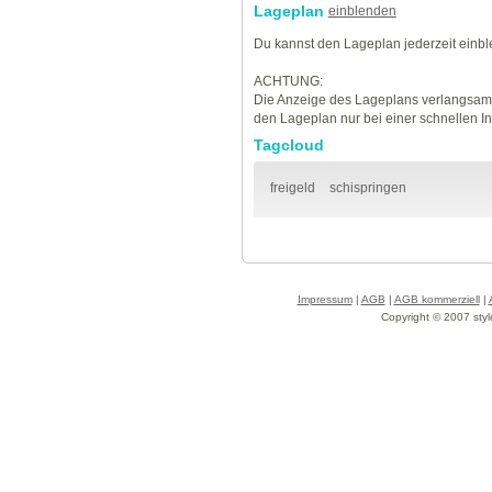
Lageplan
einblenden
Du kannst den Lageplan jederzeit einb
ACHTUNG:
Die Anzeige des Lageplans verlangsamt
den Lageplan nur bei einer schnellen I
Tagcloud
freigeld
schispringen
Impressum
|
AGB
|
AGB kommerziell
|
Copyright © 2007 styl