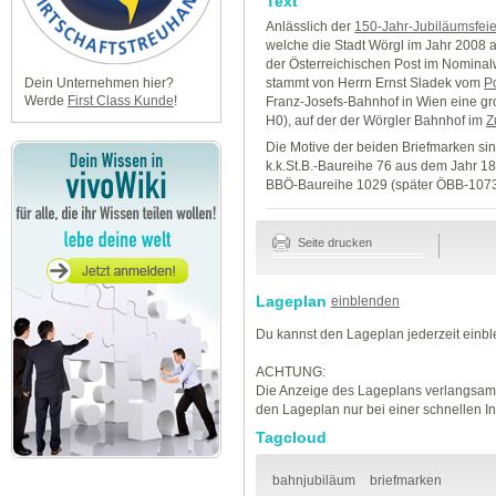
Text
Anlässlich der
150-Jahr-Jubiläumsfeie
welche die Stadt Wörgl im Jahr 2008 
der Österreichischen Post im Nominal
stammt von Herrn Ernst Sladek vom
P
Dein Unternehmen hier?
Werde
First Class Kunde
!
Franz-Josefs-Bahnhof in Wien eine g
H0), auf der der Wörgler Bahnhof im
Z
Die Motive der beiden Briefmarken sin
k.k.St.B.-Baureihe 76 aus dem Jahr 188
BBÖ-Baureihe 1029 (später ÖBB-1073
Seite drucken
Lageplan
einblenden
Du kannst den Lageplan jederzeit einb
ACHTUNG:
Die Anzeige des Lageplans verlangsamt
den Lageplan nur bei einer schnellen I
Tagcloud
bahnjubiläum
briefmarken