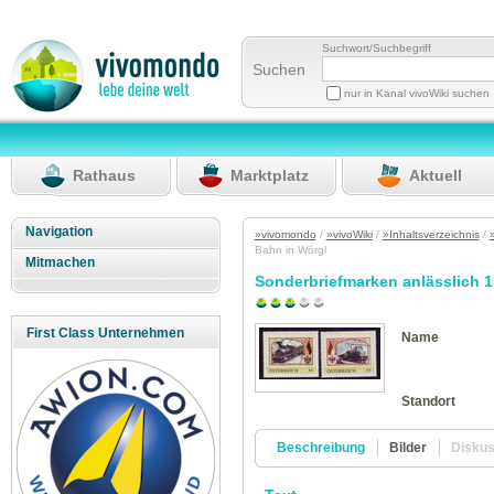
Suchwort/Suchbegriff
Suchen
nur in Kanal vivoWiki suchen
Rathaus
Marktplatz
Aktuell
Navigation
»vivomondo
/
»vivoWiki
/
»Inhaltsverzeichnis
/
Bahn in Wörgl
Mitmachen
Sonderbriefmarken anlässlich 1
First Class Unternehmen
Name
Standort
Beschreibung
Bilder
Disku