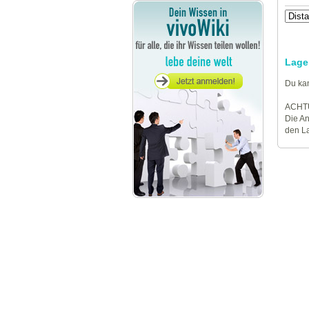
Lage
Du kan
ACHT
Die An
den La