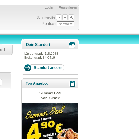
Login
Registrieren
Schriftgröße
Kontrast
Dein Standort
elt
Längengrad:
-118.2988
Breitengrad:
34.0416
Top Angebot
Summer Deal
von X-Pack