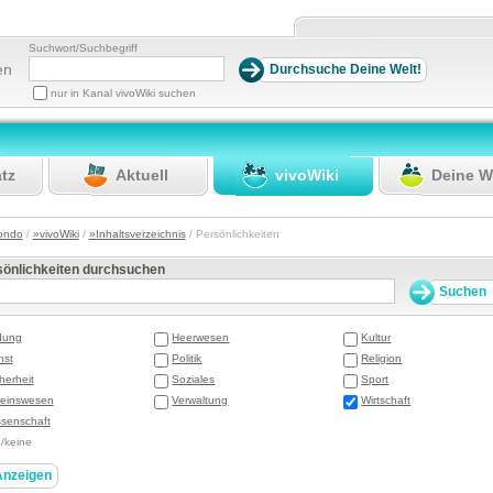
Suchwort/Suchbegriff
en
nur in Kanal vivoWiki suchen
atz
Aktuell
vivoWiki
Deine W
ondo
/
»vivoWiki
/
»Inhaltsverzeichnis
/ Persönlichkeiten
sönlichkeiten durchsuchen
dung
Heerwesen
Kultur
nst
Politik
Religion
herheit
Soziales
Sport
reinswesen
Verwaltung
Wirtschaft
senschaft
e/keine