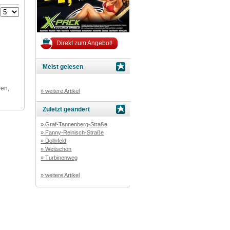
:
Direkt zum Angebot!
Meist gelesen
len,
» weitere Artikel
Zuletzt geändert
» Graf-Tannenberg-Straße
» Fanny-Reinisch-Straße
» Dollnfeld
» Weitschön
» Turbinenweg
» weitere Artikel