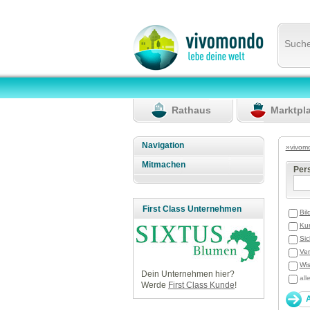
Such
Rathaus
Marktpl
Navigation
»vivom
Mitmachen
Per
First Class Unternehmen
Bil
Ku
Sic
Ve
Wis
Dein Unternehmen hier?
all
Werde
First Class Kunde
!