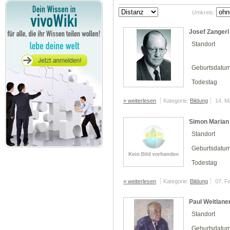
Umkreis:
Josef Zangerl
Standort
Geburtsdatu
Todestag
» weiterlesen
Kategorie:
Bildung
14. M
Simon Marian
Standort
Geburtsdatu
Todestag
» weiterlesen
Kategorie:
Bildung
07. F
Paul Weitlane
Standort
Geburtsdatu