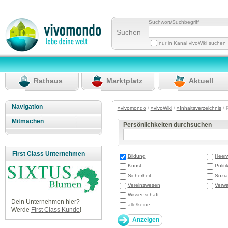
Suchwort/Suchbegriff
Suchen
nur in Kanal vivoWiki suchen
Rathaus
Marktplatz
Aktuell
Navigation
»vivomondo
/
»vivoWiki
/
»Inhaltsverzeichnis
/ 
Mitmachen
Persönlichkeiten durchsuchen
First Class Unternehmen
Bildung
Heer
Kunst
Politi
Sicherheit
Sozia
Vereinswesen
Verwa
Wissenschaft
Dein Unternehmen hier?
alle/keine
Werde
First Class Kunde
!