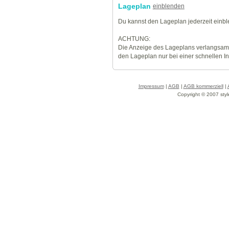
Lageplan
einblenden
Du kannst den Lageplan jederzeit einb
ACHTUNG:
Die Anzeige des Lageplans verlangsamt
den Lageplan nur bei einer schnellen I
Impressum
|
AGB
|
AGB kommerziell
|
Copyright © 2007 styl