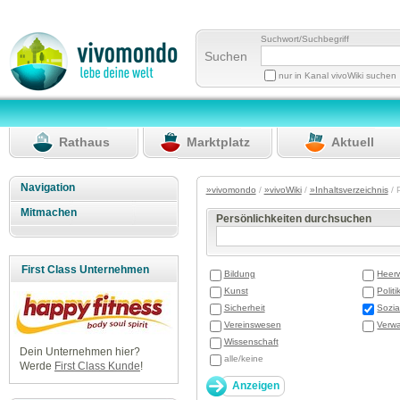
Suchwort/Suchbegriff
Suchen
nur in Kanal vivoWiki suchen
Rathaus
Marktplatz
Aktuell
Navigation
»vivomondo
/
»vivoWiki
/
»Inhaltsverzeichnis
/ 
Mitmachen
Persönlichkeiten durchsuchen
First Class Unternehmen
Bildung
Heer
Kunst
Politi
Sicherheit
Sozia
Vereinswesen
Verwa
Wissenschaft
Dein Unternehmen hier?
alle/keine
Werde
First Class Kunde
!