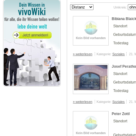
Umkreis:
Bibiana Blaic
Standort
Geburtsdatu
Todestag
» weiterlesen
Kategorie:
Soziales
21. 
Josef Perath
Standort
Geburtsdatu
Todestag
» weiterlesen
Kategorie:
Soziales
21. 
Peter Zottl
Standort
Geburtsdatu