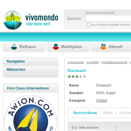
Suchwort/Suchbegriff
Suchen
nur in Kanal vivoWiki suchen
Rathaus
Marktplatz
Aktuell
Navigation
»vivomondo
/
»vivoWiki
/
»Inhaltsverzeichnis
/
Mitmachen
Diasbach
Name
Diasbach
First Class Unternehmen
Standort
6555, Kappl
Kategorie
Ortsteil
Beschreibung
Bilder
Disku
Seite drucken