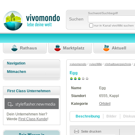
Suchwort/Suchbegriff
Suchen
nur in Kanal vivoWiki suchen
Rathaus
Marktplatz
Aktuell
Navigation
»vivomondo
/
»vivoWiki
/
»Inhaltsverzeichnis
/
Mitmachen
Egg
Name
Egg
First Class Unternehmen
Standort
6555, Kappl
Kategorie
Ortsteil
Dein Unternehmen hier?
Beschreibung
Bilder
Disku
Werde
First Class Kunde
!
Seite drucken