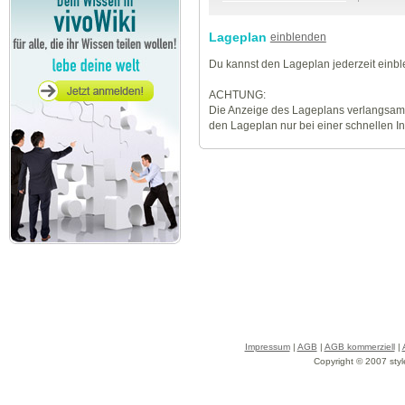
Lageplan
einblenden
Du kannst den Lageplan jederzeit einb
ACHTUNG:
Die Anzeige des Lageplans verlangsamt
den Lageplan nur bei einer schnellen I
Impressum
|
AGB
|
AGB kommerziell
|
Copyright © 2007 styl