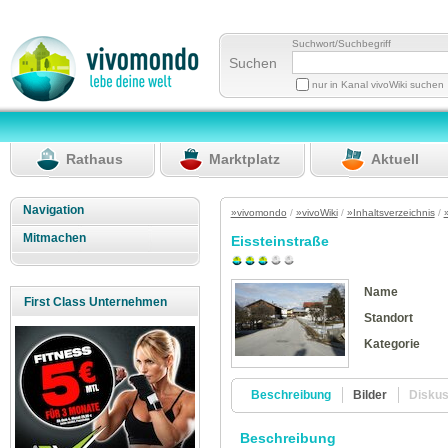
Suchwort/Suchbegriff
Suchen
nur in Kanal vivoWiki suchen
Rathaus
Marktplatz
Aktuell
Navigation
»vivomondo
/
»vivoWiki
/
»Inhaltsverzeichnis
/
Mitmachen
Eissteinstraße
Name
First Class Unternehmen
Standort
Kategorie
Beschreibung
Bilder
Disku
Beschreibung