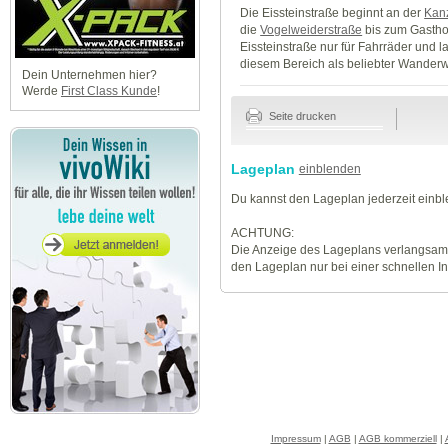
Die Eissteinstraße beginnt an der
Kanz
die
Vogelweiderstraße
bis zum Gasthof
Eissteinstraße nur für Fahrräder und l
diesem Bereich als beliebter Wanderw
Dein Unternehmen hier?
Werde
First Class Kunde
!
Seite drucken
Lageplan
einblenden
Du kannst den Lageplan jederzeit einb
ACHTUNG:
Die Anzeige des Lageplans verlangsamt
den Lageplan nur bei einer schnellen I
Impressum
|
AGB
|
AGB kommerziell
|