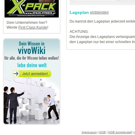
Lageplan
einblenden
Du kannst den Lageplan jederzeit einb
Dein Unternehmen hier?
Werde
First Class Kunde
!
ACHTUNG:
Die Anzeige des Lageplans verlangsamt
den Lageplan nur bei einer schnellen I
Impressum
|
AGB
|
AGB kommerziell
|