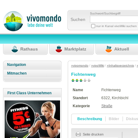
Suchwort/Suchbegriff
Suchen
nur in Kanal vivoWiki suchen
Rathaus
Marktplatz
Aktuell
Navigation
»vivomondo
/
»vivoWiki
/
»Inhaltsverzeichnis
/
Mitmachen
Fichtenweg
Name
Fichtenweg
First Class Unternehmen
Standort
6322, Kirchbichl
Kategorie
Straße
Beschreibung
Bilder
Disku
Seite drucken