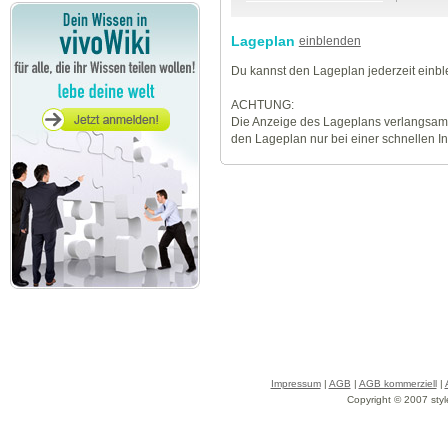
Lageplan
einblenden
Du kannst den Lageplan jederzeit einb
ACHTUNG:
Die Anzeige des Lageplans verlangsamt
den Lageplan nur bei einer schnellen I
Impressum
|
AGB
|
AGB kommerziell
|
Copyright © 2007 styl