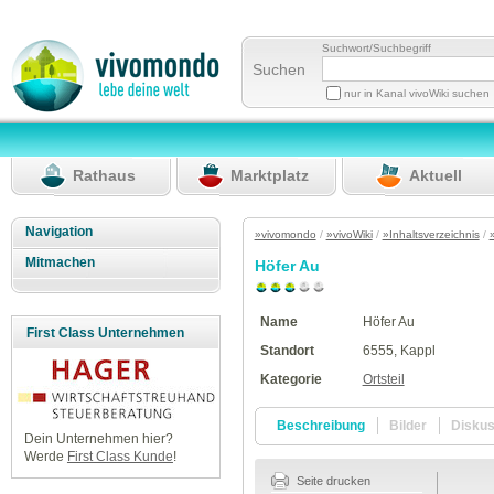
Suchwort/Suchbegriff
Suchen
nur in Kanal vivoWiki suchen
Rathaus
Marktplatz
Aktuell
Navigation
»vivomondo
/
»vivoWiki
/
»Inhaltsverzeichnis
/
Mitmachen
Höfer Au
Name
Höfer Au
First Class Unternehmen
Standort
6555, Kappl
Kategorie
Ortsteil
Beschreibung
Bilder
Disku
Dein Unternehmen hier?
Werde
First Class Kunde
!
Seite drucken