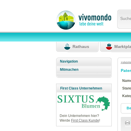
Such
Rathaus
Marktpl
Navigation
»vivom
Mitmachen
Pate
Nam
Stan
First Class Unternehmen
Kate
Be
Dein Unternehmen hier?
Werde
First Class Kunde
!