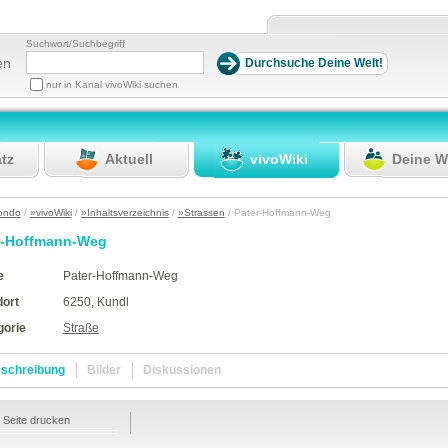
Suchwort/Suchbegriff
en
nur in Kanal vivoWiki suchen
atz
Aktuell
vivoWiki
Deine W
ondo
/
»vivoWiki
/
»Inhaltsverzeichnis
/
»Strassen
/ Pater-Hoffmann-Weg
r-Hoffmann-Weg
e
Pater-Hoffmann-Weg
dort
6250, Kundl
gorie
Straße
schreibung
Bilder
Diskussionen
Seite drucken