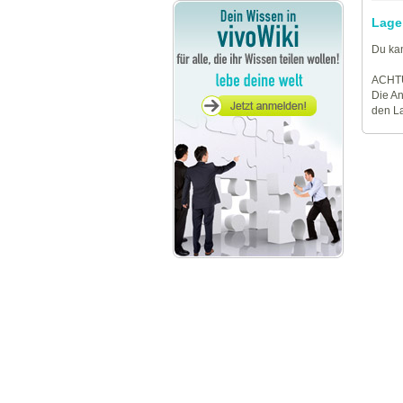
Lage
Du kan
ACHT
Die An
den La