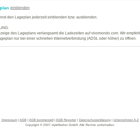
plan
einblenden
nst den Lageplan jederzeit einblenden bzw. ausblenden.
UNG:
zeige des Lageplans verlangsamt die Ladezeiten auf vivomondo.com. Wir empfeh
geplan nur bei einer schnellen Internetverbindung (ADSL oder höher) zu öffnen.
Impressum
|
AGB
|
AGB kommerziell
|
AGB Reporter
|
Datenschutzerklärung
|
Unternehmen A-Z
Copyright © 2007 styleflasher GmbH. Alle Rechte vorbehalten.