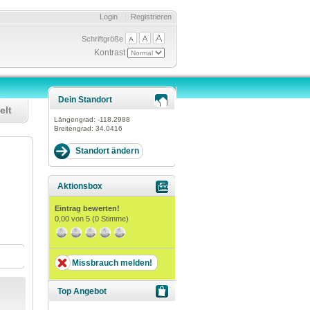
Login
Registrieren
Schriftgröße
Kontrast
Dein Standort
elt
Längengrad:
-118.2988
Breitengrad:
34.0416
Aktionsbox
Eintrag bewerten!
0,00
von 5 (
0
Stimme)
Missbrauch melden!
Top Angebot