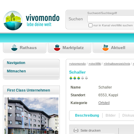
Suchwort/Suchbegriff
Suchen
nur in Kanal vivoWiki suchen
Rathaus
Marktplatz
Aktuell
Navigation
»vivomondo
/
»vivoWiki
/
»Inhaltsverzeichnis
/
Mitmachen
Schaller
Name
Schaller
First Class Unternehmen
Standort
6553, Kappl
Kategorie
Ortsteil
Beschreibung
Bilder
Disku
Seite drucken