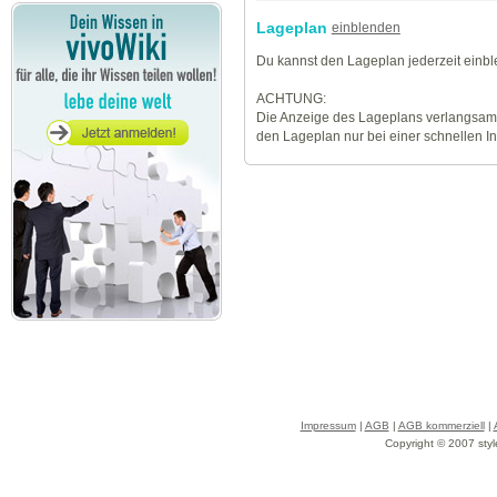
Lageplan
einblenden
Du kannst den Lageplan jederzeit einb
ACHTUNG:
Die Anzeige des Lageplans verlangsamt
den Lageplan nur bei einer schnellen I
Impressum
|
AGB
|
AGB kommerziell
|
Copyright © 2007 styl