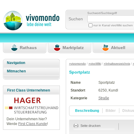
Suchwort/Suchbegriff
Suchen
nur in Kanal vivoWiki suchen
Rathaus
Marktplatz
Aktuell
Navigation
»vivomondo
/
»vivoWiki
/
»Inhaltsverzeichnis
/
Mitmachen
Sportplatz
Name
Sportplatz
Standort
6250, Kundl
First Class Unternehmen
Kategorie
Straße
Beschreibung
Bilder
Disku
Dein Unternehmen hier?
Werde
First Class Kunde
!
Seite drucken