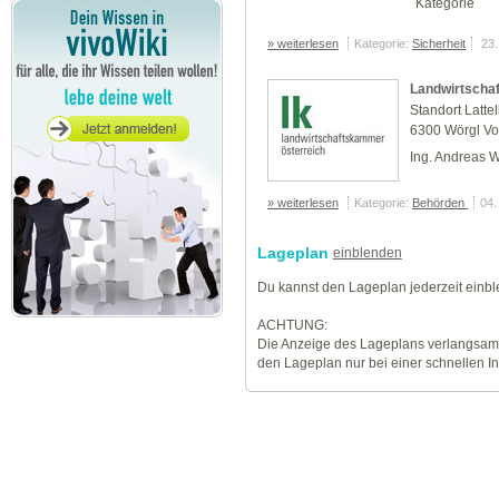
Kategorie
» weiterlesen
Kategorie:
Sicherheit
23
Landwirtschaf
Standort Lattel
6300 Wörgl Vor
Ing. Andreas 
» weiterlesen
Kategorie:
Behörden
04.
Lageplan
einblenden
Du kannst den Lageplan jederzeit einb
ACHTUNG:
Die Anzeige des Lageplans verlangsamt
den Lageplan nur bei einer schnellen I