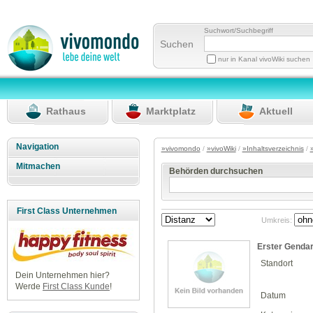
Suchwort/Suchbegriff
Suchen
nur in Kanal vivoWiki suchen
Rathaus
Marktplatz
Aktuell
Navigation
»vivomondo
/
»vivoWiki
/
»Inhaltsverzeichnis
/
Mitmachen
Behörden durchsuchen
First Class Unternehmen
Umkreis:
Erster Gendar
Standort
Dein Unternehmen hier?
Werde
First Class Kunde
!
Datum