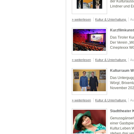
der Kulturauss
Lindner und E
» weiterlesen
Kultur & Unterhaltung
Au
Kurzfilmkunst
Das Tiroler Kur
Der Verein „Wö
Cineplexxx Wö
» weiterlesen
Kultur & Unterhaltung
Au
Kulturraum W
Das Untergugge
Wörgl, Brixent
November 20
» weiterlesen
Kultur & Unterhaltung
Au
Stadttheater 
Genussgänsehau
einer Gastspi
Kultur.Leben.
stehen drei ver.