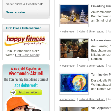
Seitenblicke & Gesellschaft
Einladung zu
Am kommenden 
Newsreporter
Kundler Weihna
am Schulhof st
First Class Unternehmen
» weiterlesen
Kultur & Unterhaltung
Au
Nikolauseinzu
Am Dienstag, 
Brauchtum und 
Dein Unternehmen hier?
Nikolauseinzug
Werde
First Class Kunde
!
Dorfzen...
» weiterlesen
Kultur & Unterhaltung
Au
Termine der P
Der aktuelle Pf
Weihnachtszei
den Rorate-Me
» weiterlesen
Kultur & Unterhaltung
Au
Viel Applaus 