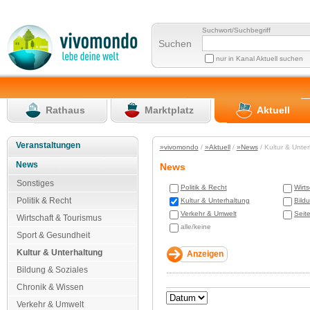
Suchwort/Suchbegriff
Suchen
nur in Kanal Aktuell suchen
Rathaus
Marktplatz
Aktuell
Veranstaltungen
»vivomondo
/
»Aktuell
/
»News
/ Kultur & Unte
News
News
Sonstiges
Politik & Recht
Wirt
Politik & Recht
Kultur & Unterhaltung
Bild
Verkehr & Umwelt
Seit
Wirtschaft & Tourismus
alle/keine
Sport & Gesundheit
Kultur & Unterhaltung
Bildung & Soziales
Chronik & Wissen
Verkehr & Umwelt