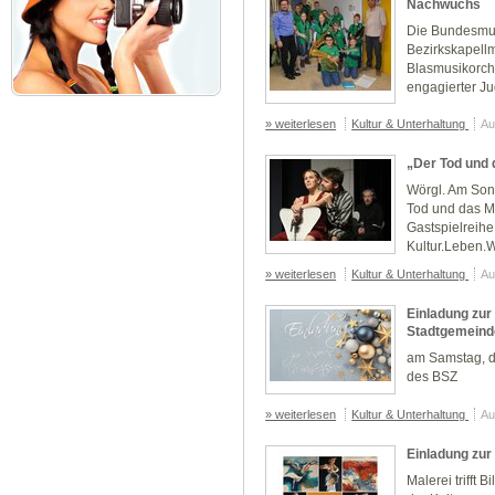
Nachwuchs
Die Bundesmus
Bezirkskapellm
Blasmusikorche
engagierter Ju
» weiterlesen
Kultur & Unterhaltung
Au
„Der Tod und
Wörgl. Am Son
Tod und das M
Gastspielreihe
Kultur.Leben.Wö
» weiterlesen
Kultur & Unterhaltung
Au
Einladung zur
Stadtgemeind
am Samstag, d
des BSZ
» weiterlesen
Kultur & Unterhaltung
Au
Einladung zur
Malerei trifft