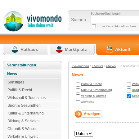
Suchwort/Suchbegriff
Suchen
nur in Kanal Aktuell suchen
Rathaus
Marktplatz
Aktuell
Veranstaltungen
»vivomondo
/
»Aktuell
/
»News
/ Seitenblicke 
News
News
Sonstiges
Politik & Recht
Wirt
Politik & Recht
Kultur & Unterhaltung
Bild
Verkehr & Umwelt
Seit
Wirtschaft & Tourismus
alle/keine
Sport & Gesundheit
Kultur & Unterhaltung
Bildung & Soziales
Chronik & Wissen
Verkehr & Umwelt