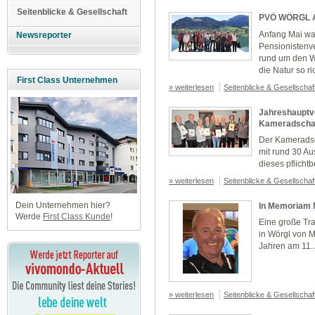
Seitenblicke & Gesellschaft
PVÖ WÖRGL 
Anfang Mai wa
Newsreporter
Pensionistenv
rund um den W
die Natur so ri
First Class Unternehmen
» weiterlesen
Seitenblicke & Gesellscha
Jahreshaupt
Kameradscha
Der Kameradsc
mit rund 30 Au
dieses pflichtb
» weiterlesen
Seitenblicke & Gesellscha
Dein Unternehmen hier?
In Memoriam 
Werde
First Class Kunde
!
Eine große Tr
in Wörgl von M
Jahren am 11. 
» weiterlesen
Seitenblicke & Gesellscha