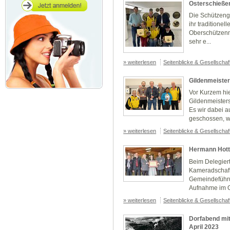
Osterschießen
Die Schützengi
ihr traditionel
Oberschützenme
sehr e...
» weiterlesen
Seitenblicke & Gesellscha
Gildenmeister
Vor Kurzem hie
Gildenmeisters
Es wir dabei a
geschossen, w
» weiterlesen
Seitenblicke & Gesellscha
Hermann Hott
Beim Delegiert
Kameradschaft
Gemeindeführu
Aufnahme im O
» weiterlesen
Seitenblicke & Gesellscha
Dorfabend mit
April 2023