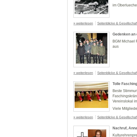
im Oberlueche
» weiterlesen
Seitenblicke & Gesellscha
Gedenken an 
BGM Michael R
aus
» weiterlesen
Seitenblicke & Gesellscha
Tolle Faschi
Beste Stimmun
Faschingskrän
Vereinslokal i
Viele Mitglie
» weiterlesen
Seitenblicke & Gesellscha
Nachruf, Ann
Kulturehrenpr