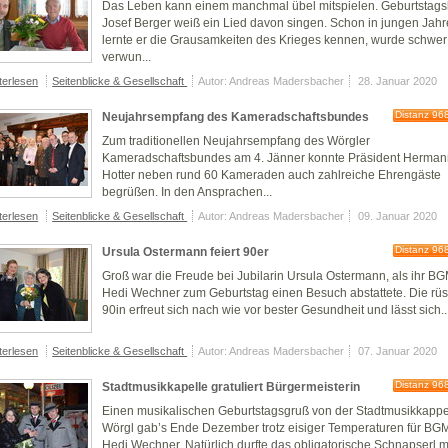
Das Leben kann einem manchmal übel mitspielen. Geburtstags
Josef Berger weiß ein Lied davon singen. Schon in jungen Jah
lernte er die Grausamkeiten des Krieges kennen, wurde schwer
verwun...
terlesen
Seitenblicke & Gesellschaft
Autor: Andreas Madersbacher
28. Januar 2020
Distanz 96
Neujahrsempfang des Kameradschaftsbundes
Zum traditionellen Neujahrsempfang des Wörgler
Kameradschaftsbundes am 4. Jänner konnte Präsident Herma
Hotter neben rund 60 Kameraden auch zahlreiche Ehrengäste
begrüßen. In den Ansprachen...
terlesen
Seitenblicke & Gesellschaft
Autor: Andreas Madersbacher
09. Januar 2020
Distanz 96
Ursula Ostermann feiert 90er
Groß war die Freude bei Jubilarin Ursula Ostermann, als ihr B
Hedi Wechner zum Geburtstag einen Besuch abstattete. Die rüs
90in erfreut sich nach wie vor bester Gesundheit und lässt sich..
terlesen
Seitenblicke & Gesellschaft
Autor: Andreas Madersbacher
07. Januar 2020
Distanz 96
Stadtmusikkapelle gratuliert Bürgermeisterin
Einen musikalischen Geburtstagsgruß von der Stadtmusikkappe
Wörgl gab’s Ende Dezember trotz eisiger Temperaturen für BG
Hedi Wechner. Natürlich durfte das obligatorische Schnapserl mi