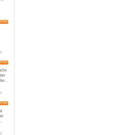
83 km
19
83 km
Fuchs
der
er...
19
83 km
nd
er
..
19