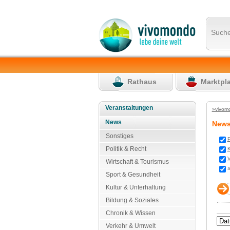
Such
Rathaus
Marktpl
Veranstaltungen
»vivom
News
New
Sonstiges
P
Politik & Recht
K
V
Wirtschaft & Tourismus
a
Sport & Gesundheit
Kultur & Unterhaltung
Bildung & Soziales
Chronik & Wissen
Verkehr & Umwelt