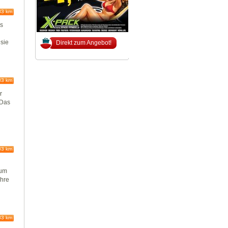
83 km
ls
 sie
Direkt zum Angebot!
83 km
r
 Das
83 km
n
rum
ahre
83 km