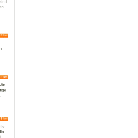
kind
ren
83 km
nn
83 km
GMin
tige
.
83 km
lle
Min
...