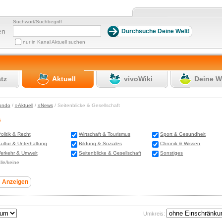
Suchwort/Suchbegriff
en
nur in Kanal Aktuell suchen
atz
Aktuell
vivoWiki
Deine W
ondo
/
»Aktuell
/
»News
/ Seitenblicke & Gesellschaft
s
olitik & Recht
Wirtschaft & Tourismus
Sport & Gesundheit
ultur & Unterhaltung
Bildung & Soziales
Chronik & Wissen
erkehr & Umwelt
Seitenblicke & Gesellschaft
Sonstiges
lle/keine
Umkreis: