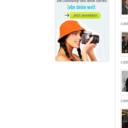
» wei
» wei
» wei