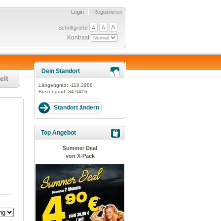
Login
Registrieren
Schriftgröße
Kontrast
Dein Standort
elt
Längengrad:
-118.2988
Breitengrad:
34.0416
Top Angebot
Summer Deal
von X-Pack