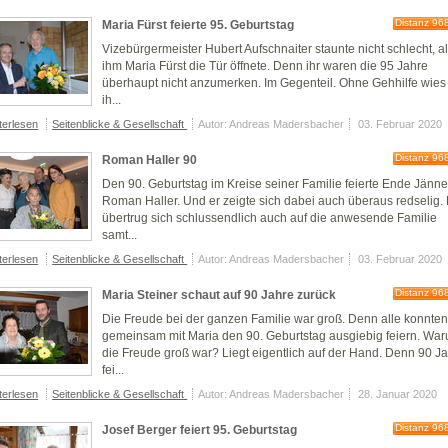
Distanz 96
Maria Fürst feierte 95. Geburtstag
Vizebürgermeister Hubert Aufschnaiter staunte nicht schlecht, a
ihm Maria Fürst die Tür öffnete. Denn ihr waren die 95 Jahre
überhaupt nicht anzumerken. Im Gegenteil. Ohne Gehhilfe wies
ih...
terlesen
Seitenblicke & Gesellschaft
Autor: Andreas Madersbacher
03. Februar 2020
Distanz 96
Roman Haller 90
Den 90. Geburtstag im Kreise seiner Familie feierte Ende Jänne
Roman Haller. Und er zeigte sich dabei auch überaus redselig.
übertrug sich schlussendlich auch auf die anwesende Familie
samt...
terlesen
Seitenblicke & Gesellschaft
Autor: Andreas Madersbacher
03. Februar 2020
Distanz 96
Maria Steiner schaut auf 90 Jahre zurück
Die Freude bei der ganzen Familie war groß. Denn alle konnte
gemeinsam mit Maria den 90. Geburtstag ausgiebig feiern. Wa
die Freude groß war? Liegt eigentlich auf der Hand. Denn 90 J
fei...
terlesen
Seitenblicke & Gesellschaft
Autor: Andreas Madersbacher
28. Januar 2020
Distanz 96
Josef Berger feiert 95. Geburtstag