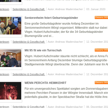
terlesen
Seitenblicke & Gesellschaft
Autor: Andreas Madersbacher
03. Januar 2020
Distanz 96
Seniorenheim feiert Geburtstagskinder
Eine große Geburtstagsfeier wurde Anfang Dezember im
Seniorenwohnheim Wörgl organisiert. Mittendrin statt nur dabei
Vbgm. Hubert Aufschnaiter, der für die 34 Geburtstagskinder
Blumengrüße und ei...
terlesen
Seitenblicke & Gesellschaft
Autor: Andreas Madersbacher
12. Dezember 20
Distanz 96
Mit 95 fit wie ein Turnschuh
Vbgm. Hubert Aufschnaiter staunte nicht schlecht, als er Anna 
im Seniorenheim Anfang Dezember blumige Geburtstagsgrüße 
Stadtgemeinde Wörgl überbrachte. Denn der Jubilarin war ihr Alt
terlesen
Seitenblicke & Gesellschaft
Autor: Andreas Madersbacher
12. Dezember 20
Distanz 96
WENN PERCHTA HEIMKEHRT
Für ein unvergessliches Spektakel sorgten am Donnerstagabe
mehrere Perchten-Passen in der Wörgler Innenstadt. Manch ein
jedenfalls glaubte, in der Speckbacher Straße hat die Hölle ihre.
terlesen
Seitenblicke & Gesellschaft
Autor: Andreas Madersbacher
06. Dezember 20