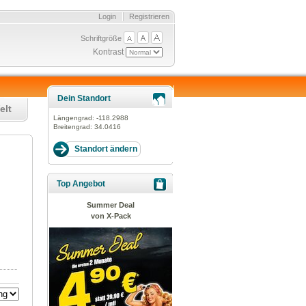
Login
Registrieren
Schriftgröße
Kontrast
Dein Standort
elt
Längengrad:
-118.2988
Breitengrad:
34.0416
Top Angebot
Summer Deal
von X-Pack