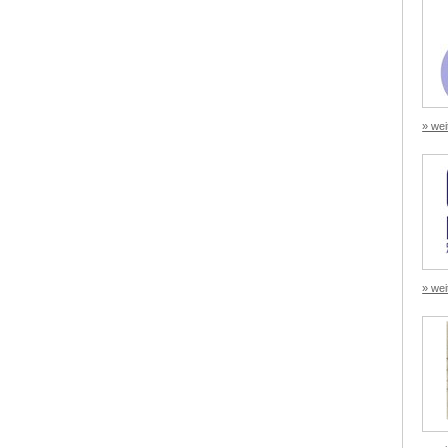
» wei
» wei