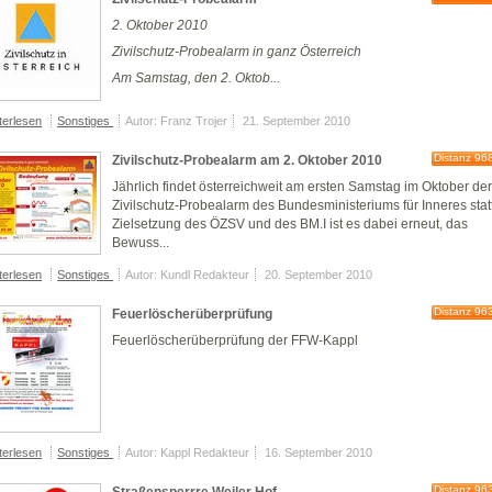
2. Oktober 2010
Zivilschutz-Probealarm in ganz Österreich
Am Samstag, den 2. Oktob...
terlesen
Sonstiges
Autor: Franz Trojer
21. September 2010
Distanz 96
Zivilschutz-Probealarm am 2. Oktober 2010
Jährlich findet österreichweit am ersten Samstag im Oktober de
Zivilschutz-Probealarm des Bundesministeriums für Inneres statt
Zielsetzung des ÖZSV und des BM.I ist es dabei erneut, das
Bewuss...
terlesen
Sonstiges
Autor: Kundl Redakteur
20. September 2010
Distanz 96
Feuerlöscherüberprüfung
Feuerlöscherüberprüfung der FFW-Kappl
terlesen
Sonstiges
Autor: Kappl Redakteur
16. September 2010
Distanz 96