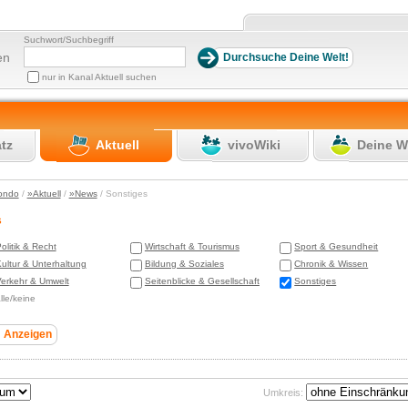
Suchwort/Suchbegriff
en
nur in Kanal Aktuell suchen
atz
Aktuell
vivoWiki
Deine W
ondo
/
»Aktuell
/
»News
/ Sonstiges
s
olitik & Recht
Wirtschaft & Tourismus
Sport & Gesundheit
ultur & Unterhaltung
Bildung & Soziales
Chronik & Wissen
erkehr & Umwelt
Seitenblicke & Gesellschaft
Sonstiges
lle/keine
Umkreis: