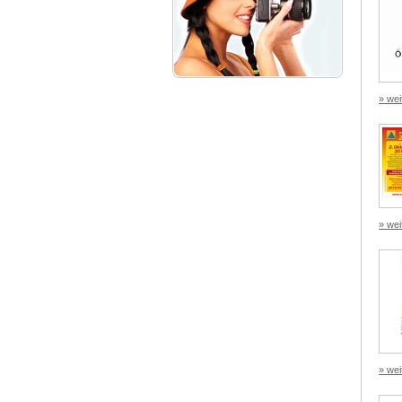
» wei
» wei
» wei