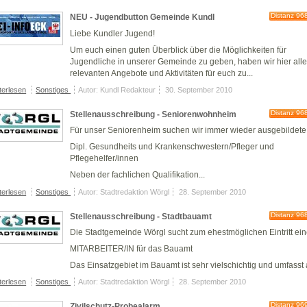
Distanz 96
NEU - Jugendbutton Gemeinde Kundl
Liebe Kundler Jugend!
Um euch einen guten Überblick über die Möglichkeiten für
Jugendliche in unserer Gemeinde zu geben, haben wir hier all
relevanten Angebote und Aktivitäten für euch zu...
terlesen
Sonstiges
Autor: Kundl Redakteur
30. September 2010
Distanz 96
Stellenausschreibung - Seniorenwohnheim
Für unser
Seniorenheim
suchen wir immer wieder ausgebildete
Dipl. Gesundheits und Krankenschwestern/Pfleger und
Pflegehelfer/innen
Neben der fachlichen Qualifikation...
terlesen
Sonstiges
Autor: Stadtredaktion Wörgl
28. September 2010
Distanz 96
Stellenausschreibung - Stadtbauamt
Die Stadtgemeinde Wörgl sucht zum ehestmöglichen Eintritt ein
MITARBEITER/IN
für das Bauamt
Das Einsatzgebiet im Bauamt ist sehr vielschichtig und umfasst a
terlesen
Sonstiges
Autor: Stadtredaktion Wörgl
28. September 2010
Distanz 96
Zivilschutz-Probealarm