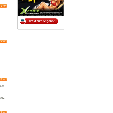
81 km
Direkt zum Angebot!
e
83 km
83 km
e/n
u...
99 km