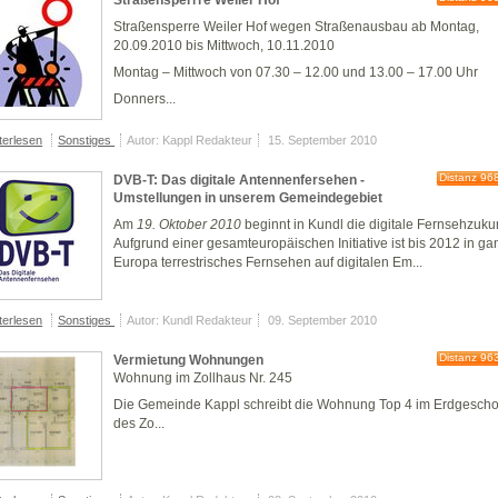
Straßensperrre Weiler Hof
Straßensperre
Weiler Hof
wegen Straßenausbau ab Montag,
20.09.2010 bis Mittwoch, 10.11.2010
Montag – Mittwoch von 07.30 – 12.00 und 13.00 – 17.00 Uhr
Donners...
terlesen
Sonstiges
Autor: Kappl Redakteur
15. September 2010
Distanz 96
DVB-T: Das digitale Antennenfersehen -
Umstellungen in unserem Gemeindegebiet
Am
19. Oktober 2010
beginnt in Kundl die digitale Fernsehzukun
Aufgrund einer gesamteuropäischen Initiative ist bis 2012 in ga
Europa terrestrisches Fernsehen auf digitalen Em...
terlesen
Sonstiges
Autor: Kundl Redakteur
09. September 2010
Distanz 96
Vermietung Wohnungen
Wohnung im Zollhaus Nr. 245
Die Gemeinde Kappl schreibt die Wohnung Top 4 im Erdgesch
des Zo...