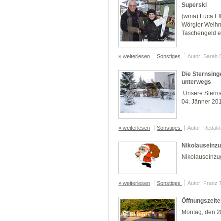
Superski
(wma) Luca El
Wörgler Weihn
Taschengeld e
» weiterlesen
Sonstiges
Autor: Sarah 
Die Sternsing
unterwegs
Unsere Sterns
04. Jänner 20
» weiterlesen
Sonstiges
Autor: Redakt
Nikolauseinz
Nikolauseinzu
» weiterlesen
Sonstiges
Autor: Franz 
Öffnungszeite
Montag, den 2