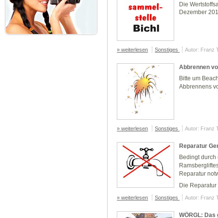
Die Wertstoffs
Dezember 2010
» weiterlesen
Sonstiges
Autor: Franz 
Abbrennen vo
Bitte um Beac
Abbrennens vo
» weiterlesen
Sonstiges
Autor: Franz 
Reparatur Ge
Bedingt durch 
Ramsbergliftes
Reparatur not
Die Reparatur 
» weiterlesen
Sonstiges
Autor: Franz 
WÖRGL: Das g