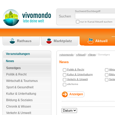
Suchwort/Suchbegriff
Suchen
nur in Kanal Aktuell suchen
Rathaus
Marktplatz
Aktuell
Veranstaltungen
»vivomondo
/
»Aktuell
/
»News
/ Sonstiges
News
News
Sonstiges
Politik & Recht
Wirt
Politik & Recht
Kultur & Unterhaltung
Bild
Verkehr & Umwelt
Seit
Wirtschaft & Tourismus
alle/keine
Sport & Gesundheit
Kultur & Unterhaltung
Bildung & Soziales
Chronik & Wissen
Verkehr & Umwelt