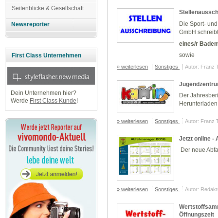
Seitenblicke & Gesellschaft
Stellenaussc
Die Sport- un
Newsreporter
GmbH schreibt 
eines/r Badem
sowie
First Class Unternehmen
» weiterlesen
Sonstiges
Autor: Franz 
Jugendzentru
Dein Unternehmen hier?
Der Jahresber
Werde
First Class Kunde
!
Herunterladen
» weiterlesen
Sonstiges
Autor: Franz 
Jetzt online 
Der neue Abfal
» weiterlesen
Sonstiges
Autor: Redakt
Wertstoffsamm
Öffnungszeit