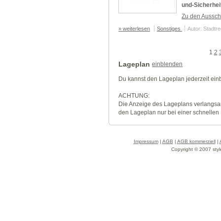
und-Sicherhei
Zu den Aussch
» weiterlesen
Sonstiges
Autor: Stadtr
1
2
Lageplan
einblenden
Du kannst den Lageplan jederzeit ei
ACHTUNG:
Die Anzeige des Lageplans verlangsa
den Lageplan nur bei einer schnellen
Impressum
|
AGB
|
AGB kommerziell
|
Copyright © 2007 styl