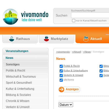
Suchwort/Suchbegriff
Suchen
nur in Kanal Aktuell suchen
Rathaus
Marktplatz
Aktuell
Veranstaltungen
»vivomondo
/
»Aktuell
/
»News
/ Sonstiges
News
News
Sonstiges
Politik & Recht
Wirt
Politik & Recht
Kultur & Unterhaltung
Bild
Verkehr & Umwelt
Seit
Wirtschaft & Tourismus
alle/keine
Sport & Gesundheit
Kultur & Unterhaltung
Bildung & Soziales
Chronik & Wissen
Verkehr & Umwelt