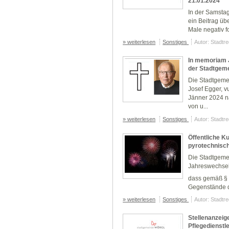
21.01.2024
In der Samsta
ein Beitrag ü
Male negativ fo
» weiterlesen
Sonstiges
Autor: Stadtr
In memoriam J
der Stadtgem
Die Stadtgeme
Josef Egger, v
Jänner 2024 n
von u...
» weiterlesen
Sonstiges
Autor: Stadtr
Öffentliche K
pyrotechnisc
Die Stadtgeme
Jahreswechsels
dass gemäß § 
Gegenstände d
» weiterlesen
Sonstiges
Autor: Stadtr
Stellenanzeig
Pflegedienstle