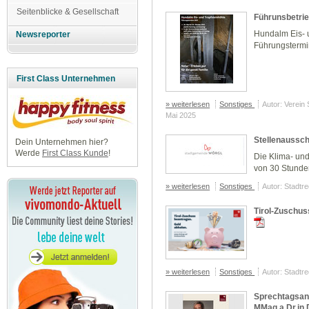
Seitenblicke & Gesellschaft
Führunsbetrie
Hundalm Eis- 
Newsreporter
Führungsterm
First Class Unternehmen
» weiterlesen
Sonstiges
Autor: Verein
Mai 2025
Stellenaussc
Dein Unternehmen hier?
Werde
First Class Kunde
!
Die Klima- un
von 30 Stunde
» weiterlesen
Sonstiges
Autor: Stadtr
Tirol-Zuschus
» weiterlesen
Sonstiges
Autor: Stadtr
Sprechtagsan
MMag.a Dr.in 