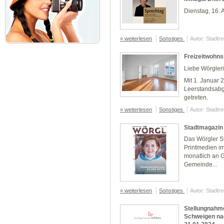
Dienstag, 16. 
» weiterlesen
Sonstiges
Autor: Stadtr
Freizeitwohns
Liebe Wörgler
Mit 1. Januar 2
Leerstandsabg
getreten.
» weiterlesen
Sonstiges
Autor: Stadtr
Stadtmagazin
Das Wörgler St
Printmedien i
monatlich an G
Gemeinde...
» weiterlesen
Sonstiges
Autor: Stadtr
Stellungnahme
Schweigen na